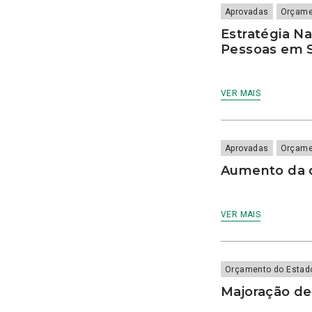
Touradas
Viseu
bebeida vegetal
Aprovadas
Orçame
Transparência
bebés
Estratégia Na
X Congresso
bebida vegetal
Pessoas em S
bebidas vegetais
bem estar animal
benefícios fiscais
VER MAIS
bicicletas
bicicletas partilhadas
Biodiversidade
Aprovadas
Orçame
Biotérios
Aumento da 
bolseiros
Bombeiros
borlas fiscais
VER MAIS
Boticas
Braga
Brasil
Bruxelas
Orçamento do Estad
cabaz essencial
Majoração de
Caça