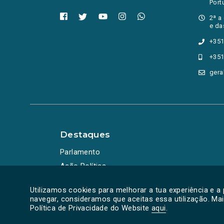
consumo
Port
Contratação Pública
2ª a
Convocatórias
e da
cooperação
+351
COP28
+351
corrupção
CRAS
gera
crédito
crédito à habitação
crianças
crime
criminalidade
Destaques
CROA
cruzeiros
Parlamento
cursos profissionais
Ação Política
DCIAP
Debate
Utilizamos cookies para melhorar a tua experiência e a
Debate Temático
navegar, consideramos que aceitas essa utilização. Ma
Debates
Política de Privacidade do Website
aqui
.
Declaração de Voto