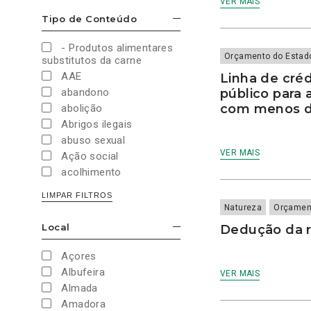
VER MAIS
Cultura e Desporto
Tipo de Conteúdo
ESCONDER/MOSTRAR OPÇÕES
Direitos Sociais e
Humanos
- Produtos alimentares
Economia e Finanças
Orçamento do Estad
substitutos da carne
Educação
AAE
Linha de cré
Eleições
abandono
público para 
European Green Party
com menos d
abolição
Europeias
Abrigos ilegais
Europeias 2019
abuso sexual
Europeias 2024
VER MAIS
Ação social
Impostos
acolhimento
Imprensa
Administração Interna
LIMPAR FILTROS
Justiça
Administração Pública
Natureza
Orçamen
Juventude PAN
aeroporto
Local
Dedução da r
Legislativas
ESCONDER/MOSTRAR OPÇÕES
aeroportos
Legislativas 2019
Agenda 2030
Açores
Legislativas 2022
Agricultura
Albufeira
VER MAIS
Legislativas 2024
Agricultura biológica
Almada
Legislativas 2025
água
Amadora