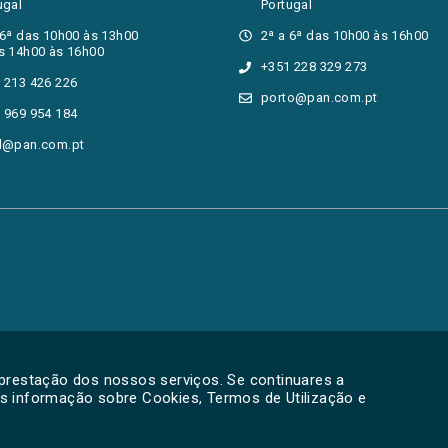
ugal
Portugal
 6ª das 10h00 às 13h00
2ª a 6ª das 10h00 às 16h00
s 14h00 às 16h00
+351 228 329 273
 213 426 226
porto@pan.com.pt
 969 954 184
l@pan.com.pt
 prestação dos nossos serviços. Se continuares a
is informação sobre Cookies, Termos de Utilização e