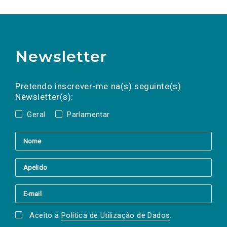
Newsletter
Preencha os campos abaixo para subscrever
Nome
Apelido
E-
mail
a(s) newsletter(s).
Pretendo inscrever-me na(s) seguinte(s)
Newsletter(s):
Geral
Parlamentar
Aceito a
Política de Utilização de Dados
.