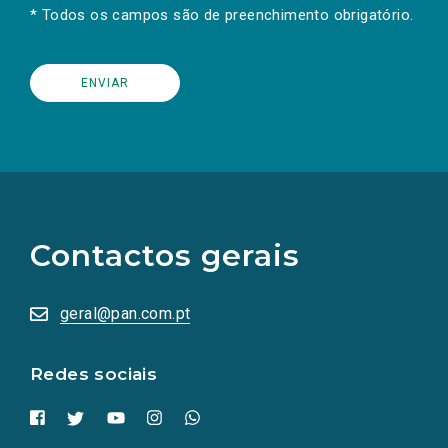
* Todos os campos são de preenchimento obrigatório.
(Os
links
para
as
Contactos gerais
redes
sociais
abrem
numa
geral@pan.com.pt
nova
aba.)
Redes sociais