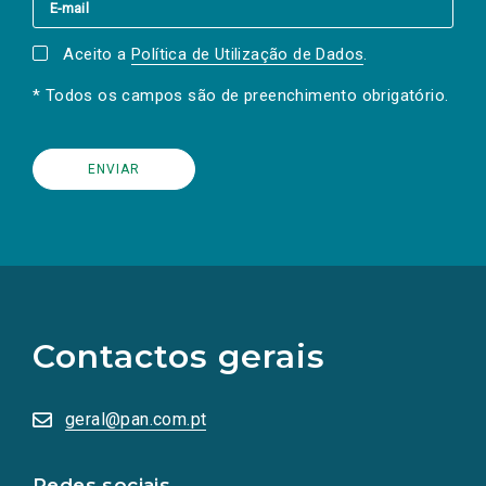
Aceito a
Política de Utilização de Dados
.
* Todos os campos são de preenchimento obrigatório.
(Os
links
para
as
Contactos gerais
redes
sociais
abrem
numa
geral@pan.com.pt
nova
aba.)
Redes sociais