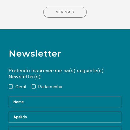
VER MAIS
Newsletter
Preencha os campos abaixo para subscrever
Nome
Apelido
E-
mail
a(s) newsletter(s).
Pretendo inscrever-me na(s) seguinte(s)
Newsletter(s):
Geral
Parlamentar