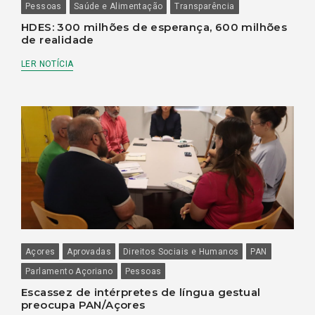
Pessoas
Saúde e Alimentação
Transparência
HDES: 300 milhões de esperança, 600 milhões
de realidade
LER NOTÍCIA
Açores
Aprovadas
Direitos Sociais e Humanos
PAN
Parlamento Açoriano
Pessoas
Escassez de intérpretes de língua gestual
preocupa PAN/Açores