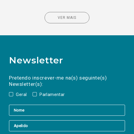
VER MAIS
Newsletter
Preencha os campos abaixo para subscrever
Nome
Apelido
E-
mail
a(s) newsletter(s).
Pretendo inscrever-me na(s) seguinte(s)
Newsletter(s):
Geral
Parlamentar