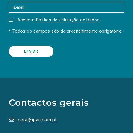
Aceito a
Política de Utilização de Dados
.
* Todos os campos são de preenchimento obrigatório.
(Os
links
para
as
Contactos gerais
redes
sociais
abrem
numa
geral@pan.com.pt
nova
aba.)