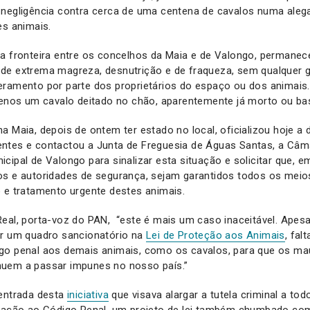
 negligência contra cerca de uma centena de cavalos numa aleg
es animais.
na fronteira entre os concelhos da Maia e de Valongo, perman
e extrema magreza, desnutrição e de fraqueza, sem qualquer ga
eramento por parte dos proprietários do espaço ou dos animais
menos um cavalo deitado no chão, aparentemente já morto ou ba
a Maia, depois de ontem ter estado no local, oficializou hoje a 
ntes e contactou a Junta de Freguesia de Águas Santas, a Câm
cipal de Valongo para sinalizar esta situação e solicitar que, e
os e autoridades de segurança, sejam garantidos todos os meio
 e tratamento urgente destes animais.
eal, porta-voz do PAN, “este é mais um caso inaceitável. Apesa
ir um quadro sancionatório na
Lei de Proteção aos Animais
, fal
go penal aos demais animais, como os cavalos, para que os ma
uem a passar impunes no nosso país.”
 entrada desta
iniciativa
que visava alargar a tutela criminal a to
eração ao Código Penal, um projeto de lei também chumbado co