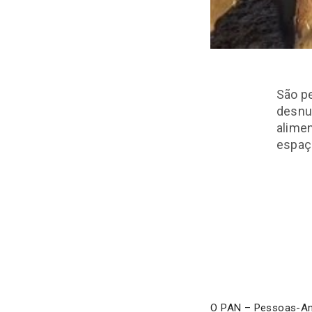
São p
desnut
alimen
espaç
O PAN – Pessoas-Ani