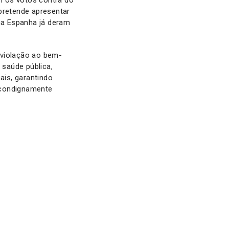
pretende apresentar
ha Espanha já deram
 violação ao bem-
 saúde pública,
is, garantindo
condignamente