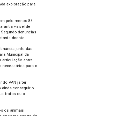
ada exploração para
ecem pelo menos 83
rantia visível de
. Segundo denúncias
stante doente.
denúncia junto das
ara Municipal da
m articulação entre
s necessários para o
r do PAN já ter
ta ainda conseguir o
us tratos ou o
dos os animais
m os votos contra do