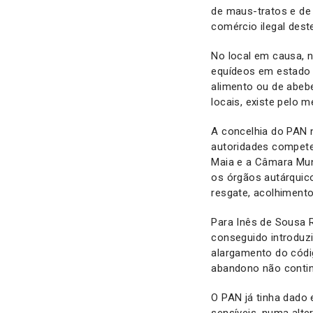
de maus-tratos e de
comércio ilegal dest
No local em causa, 
equídeos em estado d
alimento ou de abeb
locais, existe pelo 
A concelhia do PAN n
autoridades compete
Maia e a Câmara Muni
os órgãos autárquic
resgate, acolhimento
Para Inês de Sousa R
conseguido introduz
alargamento do códi
abandono não contin
O PAN já tinha dado
sensíveis, numa alt