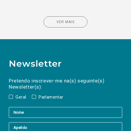
VER MAIS
Newsletter
Preencha os campos abaixo para subscrever
Nome
Apelido
E-
mail
a(s) newsletter(s).
Pretendo inscrever-me na(s) seguinte(s)
Newsletter(s):
Geral
Parlamentar