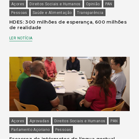
Açores
Direitos Sociais e Humanos
Opinião
PAN
Pessoas
Saúde e Alimentação
Transparência
HDES: 300 milhões de esperança, 600 milhões
de realidade
LER NOTÍCIA
Açores
Aprovadas
Direitos Sociais e Humanos
PAN
Parlamento Açoriano
Pessoas
Escassez de intérpretes de língua gestual