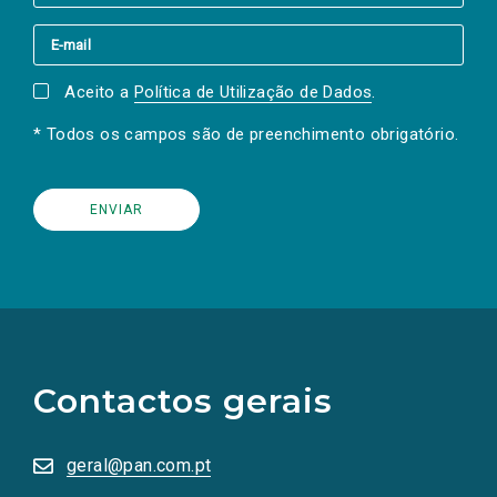
Aceito a
Política de Utilização de Dados
.
* Todos os campos são de preenchimento obrigatório.
(Os
links
para
as
Contactos gerais
redes
sociais
abrem
numa
geral@pan.com.pt
nova