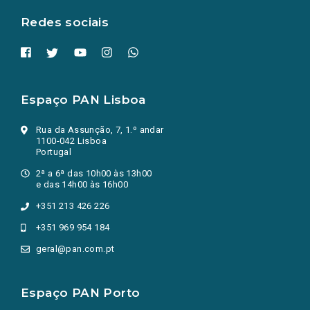
aba.)
Redes sociais
Espaço PAN Lisboa
Rua da Assunção, 7, 1.º andar
1100-042 Lisboa
Portugal
2ª a 6ª das 10h00 às 13h00
e das 14h00 às 16h00
+351 213 426 226
+351 969 954 184
geral@pan.com.pt
Espaço PAN Porto