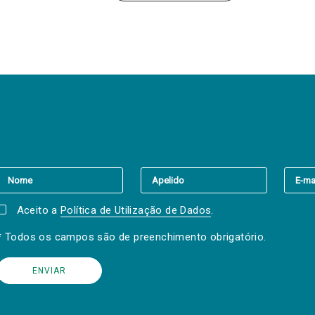
er a(s) newsletter(s).
Aceito a
Política de Utilização de Dados
.
* Todos os campos são de preenchimento obrigatório.