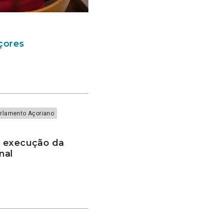
Açores
rlamento Açoriano
e execução da
onal