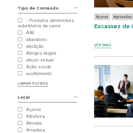
Cultura e Desporto
Tipo de Conteúdo
ESCONDER/MOSTRAR OPÇÕES
Direitos Sociais e
Humanos
Açores
Aprovadas
- Produtos alimentares
Economia e Finanças
Escassez de 
substitutos da carne
Educação
AAE
Eleições
abandono
European Green Party
VER MAIS
abolição
Europeias
Abrigos ilegais
Europeias 2019
abuso sexual
Europeias 2024
Ação social
Impostos
acolhimento
Imprensa
Administração Interna
LIMPAR FILTROS
Justiça
Administração Pública
Juventude PAN
aeroporto
Local
Legislativas
ESCONDER/MOSTRAR OPÇÕES
aeroportos
Legislativas 2019
Agenda 2030
Açores
Legislativas 2022
Agricultura
Albufeira
Legislativas 2024
Agricultura biológica
Almada
Legislativas 2025
água
Amadora