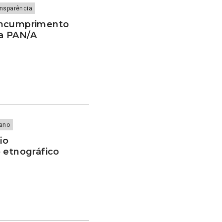
nsparência
incumprimento
ia PAN/A
iano
io
 etnográfico