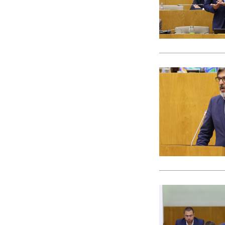
CACI
cães
Calamidade
Campanha
Campanhas
Campo Pequeno
Candidatura
Caniço
captura acidental
Carcavelos
carga turística
Cargos Políticos
carreira
carreiras contributivas
carros elétricos
cartazes
Casa Pia
casas abrigo
Cascais
Causa Animal