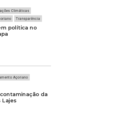
rações Climáticas
çoriano
Transparência
em política no
apa
lamento Açoriano
scontaminação da
 Lajes