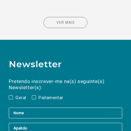
VER MAIS
Newsletter
Preencha os campos abaixo para subscrever
Nome
Apelido
E-
mail
a(s) newsletter(s).
Pretendo inscrever-me na(s) seguinte(s)
Newsletter(s):
Geral
Parlamentar