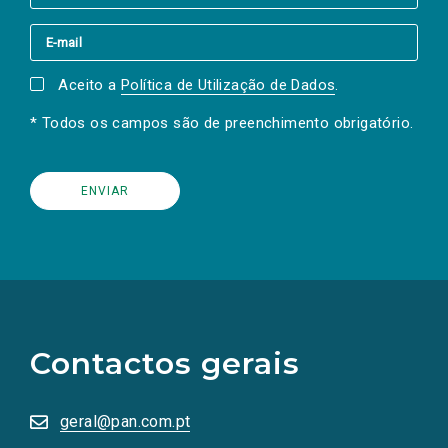
Aceito a
Política de Utilização de Dados
.
* Todos os campos são de preenchimento obrigatório.
(Os
links
para
as
Contactos gerais
redes
sociais
abrem
numa
geral@pan.com.pt
nova