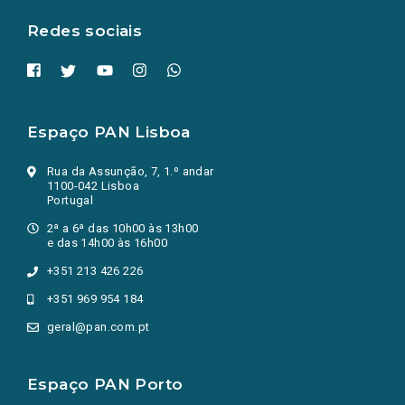
aba.)
Redes sociais
Espaço PAN Lisboa
Rua da Assunção, 7, 1.º andar
1100-042 Lisboa
Portugal
2ª a 6ª das 10h00 às 13h00
e das 14h00 às 16h00
+351 213 426 226
+351 969 954 184
geral@pan.com.pt
Espaço PAN Porto