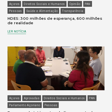
Açores
Direitos Sociais e Humanos
Opinião
PAN
Pessoas
Saúde e Alimentação
Transparência
HDES: 300 milhões de esperança, 600 milhões
de realidade
LER NOTÍCIA
Açores
Aprovadas
Direitos Sociais e Humanos
PAN
Parlamento Açoriano
Pessoas