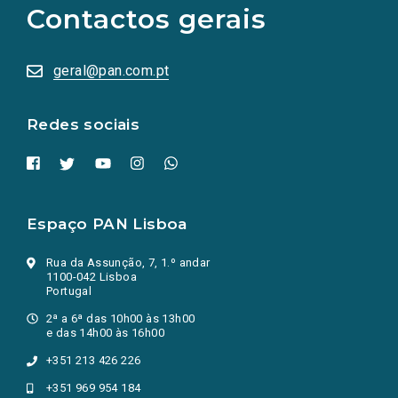
as
Contactos gerais
redes
sociais
abrem
numa
geral@pan.com.pt
nova
aba.)
Redes sociais
Espaço PAN Lisboa
Rua da Assunção, 7, 1.º andar
1100-042 Lisboa
Portugal
2ª a 6ª das 10h00 às 13h00
e das 14h00 às 16h00
+351 213 426 226
+351 969 954 184