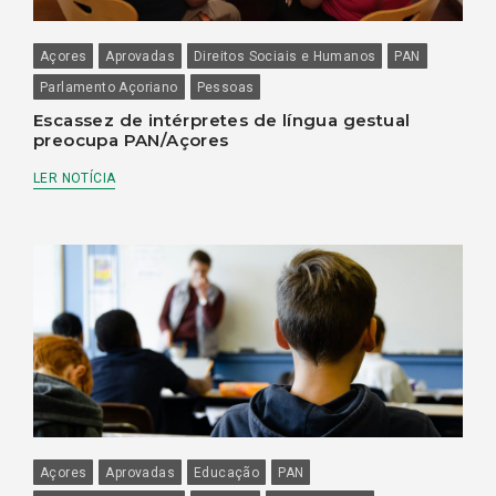
Açores
Aprovadas
Direitos Sociais e Humanos
PAN
Parlamento Açoriano
Pessoas
Escassez de intérpretes de língua gestual
preocupa PAN/Açores
LER NOTÍCIA
Açores
Aprovadas
Educação
PAN