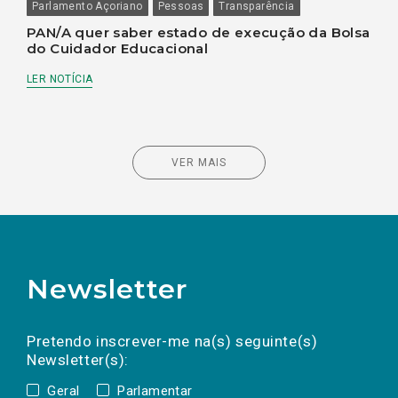
Parlamento Açoriano
Pessoas
Transparência
PAN/A quer saber estado de execução da Bolsa
do Cuidador Educacional
LER NOTÍCIA
VER MAIS
Newsletter
Preencha os campos abaixo para subscrever
Nome
Apelido
E-
mail
a(s) newsletter(s).
Pretendo inscrever-me na(s) seguinte(s)
Newsletter(s):
Geral
Parlamentar