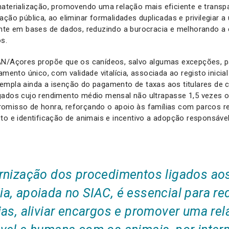
aterialização, promovendo uma relação mais eficiente e transp
ção pública, ao eliminar formalidades duplicadas e privilegiar a 
ente em bases de dados, reduzindo a burocracia e melhorando a
os.
AN/Açores propõe que os canídeos, salvo algumas excepções, 
amento único, com validade vitalícia, associada ao registo inici
empla ainda a isenção do pagamento de taxas aos titulares de 
gados cujo rendimento médio mensal não ultrapasse 1,5 vezes o
omisso de honra, reforçando o apoio às famílias com parcos r
to e identificação de animais e incentivo a adopção responsáve
nização dos procedimentos ligados ao
, apoiada no SIAC, é essencial para re
ias, aliviar encargos e promover uma re