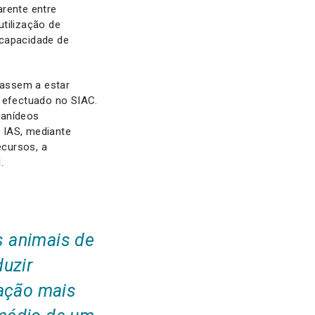
arente entre
utilização de
 capacidade de
passem a estar
al efectuado no SIAC.
canídeos
 IAS, mediante
ecursos, a
l.
s animais de
duzir
lação mais