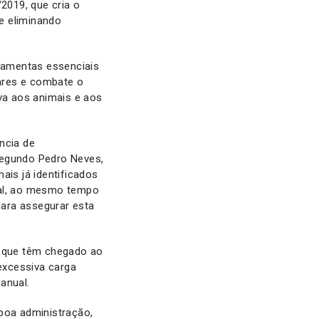
2019, que cria o
e eliminando
rramentas essenciais
lares e combate o
iva aos animais e aos
ncia de
segundo Pedro Neves,
ais já identificados
eal, ao mesmo tempo
ara assegurar esta
, que têm chegado ao
excessiva carga
, anual.
 boa administração,