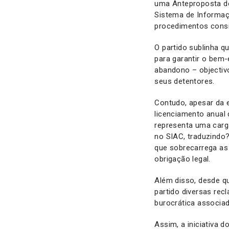
uma Anteproposta de 
Sistema de Informaç
procedimentos cons
O partido sublinha q
para garantir o bem-
abandono – objectivo
seus detentores.
Contudo, apesar da e
licenciamento anual
representa uma carga
no SIAC, traduzindo
que sobrecarrega as
obrigação legal.
Além disso, desde q
partido diversas re
burocrática associa
Assim, a iniciativa d