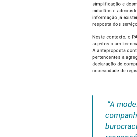
simplificação e desm
cidadãos e administra
informação já exist
resposta dos serviç
Neste contexto, o P
sujeitos a um licenci
A anteproposta cont
pertencentes a agre
declaração de compr
necessidade de regis
“A moder
companhia
burocrac