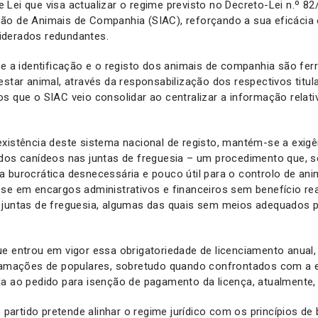
Lei que visa actualizar o regime previsto no Decreto-Lei n.º 82/
ão de Animais de Companhia (SIAC), reforçando a sua eficácia 
iderados redundantes.
ue a identificação e o registo dos animais de companhia são fe
estar animal, através da responsabilização dos respectivos titu
s que o SIAC veio consolidar ao centralizar a informação relat
xistência deste sistema nacional de registo, mantém-se a exigê
 dos canídeos nas juntas de freguesia – um procedimento que, 
 burocrática desnecessária e pouco útil para o controlo de anim
?se em encargos administrativos e financeiros sem benefício r
 juntas de freguesia, algumas das quais sem meios adequados p
ue entrou em vigor essa obrigatoriedade de licenciamento anual
clamações de populares, sobretudo quando confrontados com a 
da ao pedido para isenção de pagamento da licença, atualmente
o partido pretende alinhar o regime jurídico com os princípios de