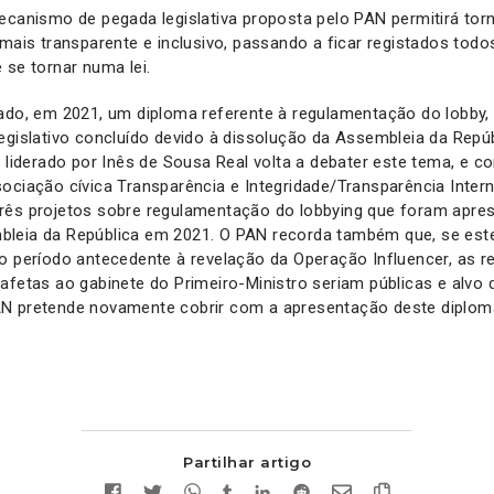
ecanismo de pegada legislativa proposta pelo PAN permitirá tor
 mais transparente e inclusivo, passando a ficar registados tod
 se tornar numa lei.
vado, em 2021, um diploma referente à regulamentação do lobby
egislativo concluído devido à dissolução da Assembleia da Repúb
o liderado por Inês de Sousa Real volta a debater este tema, e
ociação cívica Transparência e Integridade/Transparência Inter
rês projetos sobre regulamentação do lobbying que foram apre
leia da República em 2021. O PAN recorda também que, se este
o período antecedente à revelação da Operação Influencer, as r
afetas ao gabinete do Primeiro-Ministro seriam públicas e alvo d
N pretende novamente cobrir com a apresentação deste diplom
Partilhar artigo