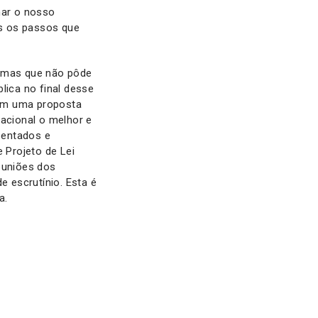
nar o nosso
os os passos que
, mas que não pôde
lica no final desse
 com uma proposta
nacional o melhor e
sentados e
 Projeto de Lei
euniões dos
e escrutínio. Esta é
a.