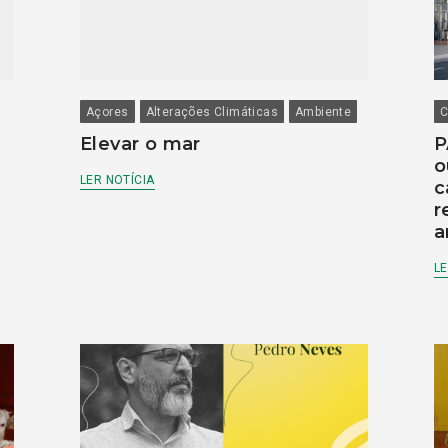
Açores
Alterações Climáticas
Ambiente
C
Elevar o mar
P
o
LER NOTÍCIA
c
r
a
LE