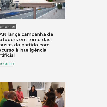
ampanhas
AN lança campanha de
utdoors em torno das
ausas do partido com
ecurso à inteligência
rtificial
R NOTÍCIA