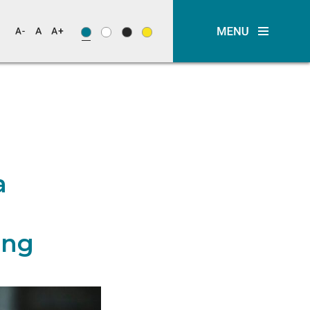
a
ing