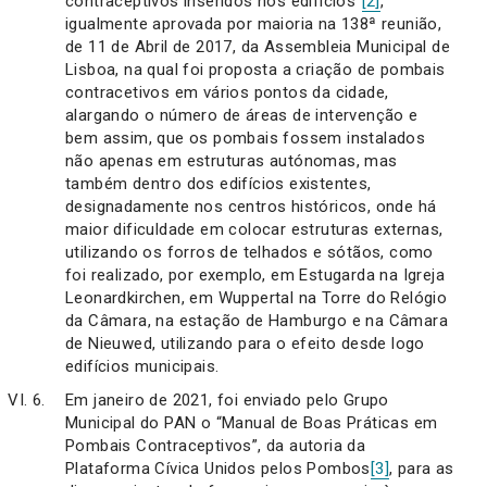
contraceptivos inseridos nos edifícios”
[2]
,
igualmente aprovada por maioria na 138ª reunião,
de 11 de Abril de 2017, da Assembleia Municipal de
Lisboa, na qual foi proposta a criação de pombais
contracetivos em vários pontos da cidade,
alargando o número de áreas de intervenção e
bem assim, que os pombais fossem instalados
não apenas em estruturas autónomas, mas
também dentro dos edifícios existentes,
designadamente nos centros históricos, onde há
maior dificuldade em colocar estruturas externas,
utilizando os forros de telhados e sótãos, como
foi realizado, por exemplo, em Estugarda na Igreja
Leonardkirchen, em Wuppertal na Torre do Relógio
da Câmara, na estação de Hamburgo e na Câmara
de Nieuwed, utilizando para o efeito desde logo
edifícios municipais.
Em janeiro de 2021, foi enviado pelo Grupo
Municipal do PAN o “Manual de Boas Práticas em
Pombais Contraceptivos”, da autoria da
Plataforma Cívica Unidos pelos Pombos
[3]
, para as