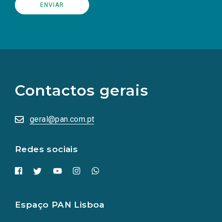
(Os
links
para
as
Contactos gerais
redes
sociais
abrem
numa
geral@pan.com.pt
nova
aba.)
Redes sociais
Espaço PAN Lisboa