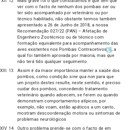
Mais grave foi o que constatámos e que tem que
ver com o facto de nenhum dos pombais ser ou
ter sido acompanhado por veterinário ou por
técnico habilitado, não obstante termos também
apresentado a 26 de Junho de 2018, a nossa
Recomendação 027/22 (PAN) – Afetação de
Engenheiro Zootécnico ou de técnico com
formação equivalente para acompanhamento das
aves existentes nos Pombais Contracetivos
[5]
, a
qual foi também aprovada por maioria, mas que
não terá tido qualquer seguimento.
Assim é da maior importância manter a saúde dos
pombos, como condição
sine qua non
para que
um projeto destes resulte, neste sentido, é preciso
cuidar dos pombos, concedendo tratamento
veterinário quando adoecem, se ferem ou quando
demonstram comportamentos atípicos, por
exemplo, não voam, estão apáticos a um canto,
mostram descoordenação motora ou sintomas de
problemas neurológicos
Outro problema prende-se com o facto de em