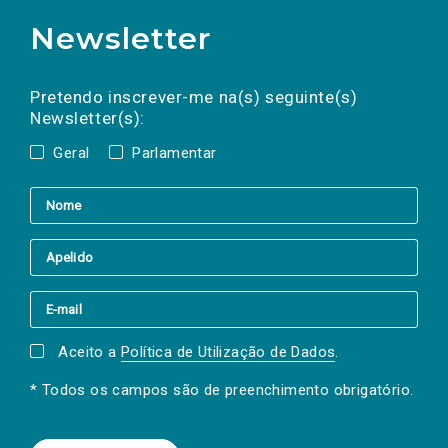
Newsletter
Preencha os campos abaixo para subscrever
Nome
Apelido
E-
mail
a(s) newsletter(s).
Pretendo inscrever-me na(s) seguinte(s)
Newsletter(s):
Geral
Parlamentar
Aceito a
Política de Utilização de Dados
.
* Todos os campos são de preenchimento obrigatório.