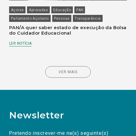
Açores
Aprovadas
Educação
PAN
Parlamento Açoriano
Pessoas
Transparência
PAN/A quer saber estado de execução da Bolsa
do Cuidador Educacional
LER NOTÍCIA
VER MAIS
Newsletter
Preencha os campos abaixo para subscrever
Nome
Apelido
E-
mail
a(s) newsletter(s).
Pretendo inscrever-me na(s) seguinte(s)