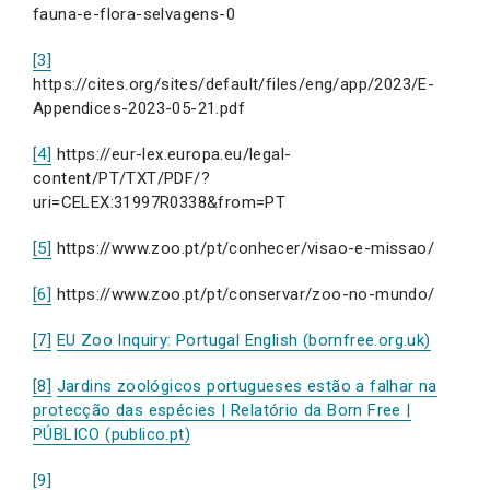
fauna-e-flora-selvagens-0
[3]
https://cites.org/sites/default/files/eng/app/2023/E-
Appendices-2023-05-21.pdf
[4]
https://eur-lex.europa.eu/legal-
content/PT/TXT/PDF/?
uri=CELEX:31997R0338&from=PT
[5]
https://www.zoo.pt/pt/conhecer/visao-e-missao/
[6]
https://www.zoo.pt/pt/conservar/zoo-no-mundo/
[7]
EU Zoo Inquiry: Portugal English (bornfree.org.uk)
[8]
Jardins zoológicos portugueses estão a falhar na
protecção das espécies | Relatório da Born Free |
PÚBLICO (publico.pt)
[9]