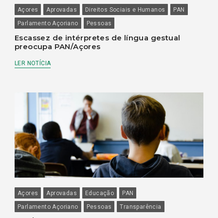
Açores
Aprovadas
Direitos Sociais e Humanos
PAN
Parlamento Açoriano
Pessoas
Escassez de intérpretes de língua gestual
preocupa PAN/Açores
LER NOTÍCIA
Açores
Aprovadas
Educação
PAN
Parlamento Açoriano
Pessoas
Transparência