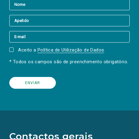
Aceito a
Política de Utilização de Dados
.
* Todos os campos são de preenchimento obrigatório.
(Os
links
para
as
Contactos gerais
redes