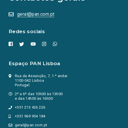
sociais
abrem
numa
geral@pan.com.pt
nova
aba.)
Redes sociais
Espaço PAN Lisboa
Rua da Assunção, 7, 1.º andar
1100-042 Lisboa
Portugal
2ª a 6ª das 10h00 às 13h00
e das 14h00 às 16h00
+351 213 426 226
+351 969 954 184
geral@pan.com.pt