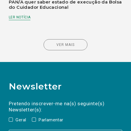
PAN/A quer saber estado de execução da Bolsa
do Cuidador Educacional
LER NOTÍCIA
VER MAIS
Newsletter
Preencha os campos abaixo para subscrever
Nome
Apelido
E-
mail
a(s) newsletter(s).
Pretendo inscrever-me na(s) seguinte(s)
Newsletter(s):
Geral
Parlamentar