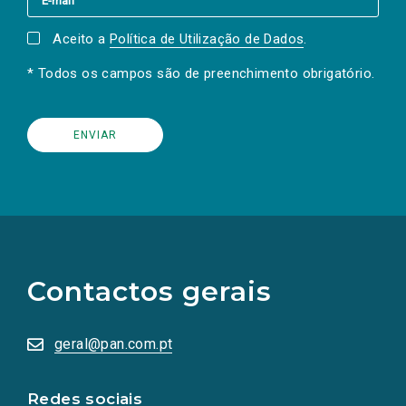
Aceito a
Política de Utilização de Dados
.
* Todos os campos são de preenchimento obrigatório.
(Os
links
para
as
Contactos gerais
redes
sociais
abrem
numa
geral@pan.com.pt
nova
aba.)
Redes sociais