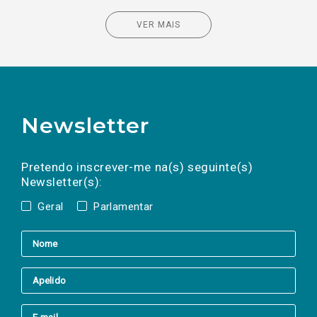
VER MAIS
Newsletter
Preencha os campos abaixo para subscrever
Nome
Apelido
E-
mail
a(s) newsletter(s).
Pretendo inscrever-me na(s) seguinte(s)
Newsletter(s):
Geral
Parlamentar