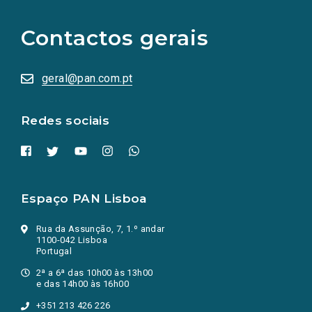
para
as
Contactos gerais
redes
sociais
abrem
numa
geral@pan.com.pt
nova
aba.)
Redes sociais
Espaço PAN Lisboa
Rua da Assunção, 7, 1.º andar
1100-042 Lisboa
Portugal
2ª a 6ª das 10h00 às 13h00
e das 14h00 às 16h00
+351 213 426 226