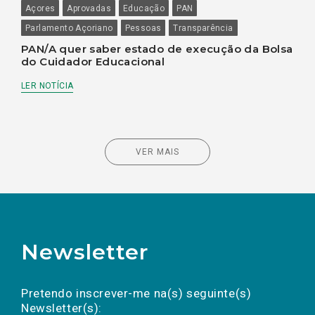
Açores
Aprovadas
Educação
PAN
Parlamento Açoriano
Pessoas
Transparência
PAN/A quer saber estado de execução da Bolsa
do Cuidador Educacional
LER NOTÍCIA
VER MAIS
Newsletter
Preencha os campos abaixo para subscrever
Nome
Apelido
E-
mail
a(s) newsletter(s).
Pretendo inscrever-me na(s) seguinte(s)
Newsletter(s):