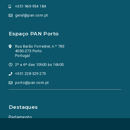
+351 969 954 184
geral@pan.com.pt
Espaço PAN Porto
Rua Barão Forrester, n.º 783
4050-273 Porto
Portugal
2ª a 6ª das 10h00 às 16h00
+351 228 329 273
porto@pan.com.pt
Destaques
Parlamento
Ação Política