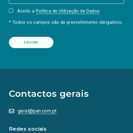
Aceito a
Política de Utilização de Dados
.
* Todos os campos são de preenchimento obrigatório.
(Os
links
para
as
Contactos gerais
redes
sociais
abrem
numa
geral@pan.com.pt
nova
aba.)
Redes sociais