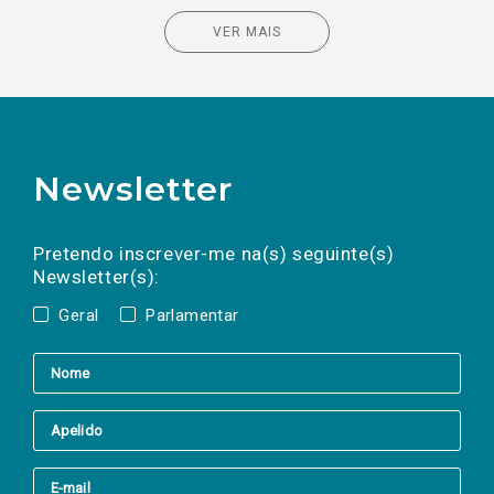
VER MAIS
Newsletter
Preencha os campos abaixo para subscrever
Nome
Apelido
E-
mail
a(s) newsletter(s).
Pretendo inscrever-me na(s) seguinte(s)
Newsletter(s):
Geral
Parlamentar