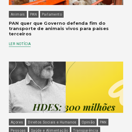
Animais
PAN
Parlamento
PAN quer que Governo defenda fim do
transporte de animais vivos para países
terceiros
LER NOTÍCIA
Açores
Direitos Sociais e Humanos
Opinião
PAN
Pessoas
Saúde e Alimentação
Transparência