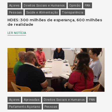
Açores
Direitos Sociais e Humanos
Opinião
PAN
Pessoas
Saúde e Alimentação
Transparência
HDES: 300 milhões de esperança, 600 milhões
de realidade
LER NOTÍCIA
Açores
Aprovadas
Direitos Sociais e Humanos
PAN
Parlamento Açoriano
Pessoas