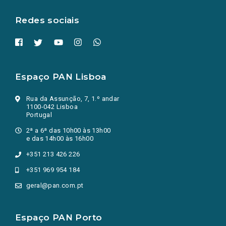
aba.)
Redes sociais
Espaço PAN Lisboa
Rua da Assunção, 7, 1.º andar
1100-042 Lisboa
Portugal
2ª a 6ª das 10h00 às 13h00
e das 14h00 às 16h00
+351 213 426 226
+351 969 954 184
geral@pan.com.pt
Espaço PAN Porto