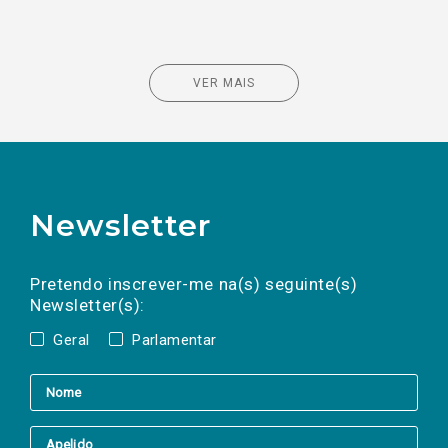
VER MAIS
Newsletter
Preencha os campos abaixo para subscrever
Nome
Apelido
E-
mail
a(s) newsletter(s).
Pretendo inscrever-me na(s) seguinte(s)
Newsletter(s):
Geral
Parlamentar