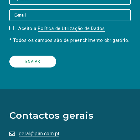
Aceito a
Política de Utilização de Dados
.
* Todos os campos são de preenchimento obrigatório.
(Os
links
para
as
Contactos gerais
redes
sociais
abrem
numa
geral@pan.com.pt
nova