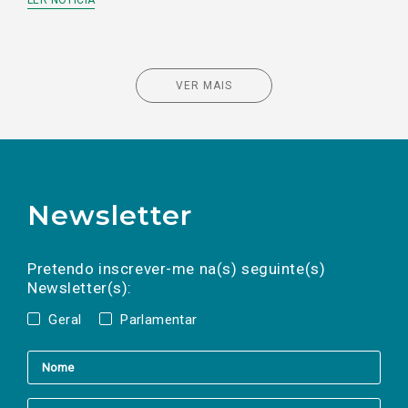
LER NOTÍCIA
VER MAIS
Newsletter
Preencha os campos abaixo para subscrever
Nome
Apelido
E-
mail
a(s) newsletter(s).
Pretendo inscrever-me na(s) seguinte(s)
Newsletter(s):
Geral
Parlamentar