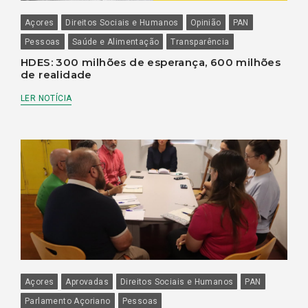
Açores
Direitos Sociais e Humanos
Opinião
PAN
Pessoas
Saúde e Alimentação
Transparência
HDES: 300 milhões de esperança, 600 milhões
de realidade
LER NOTÍCIA
Açores
Aprovadas
Direitos Sociais e Humanos
PAN
Parlamento Açoriano
Pessoas