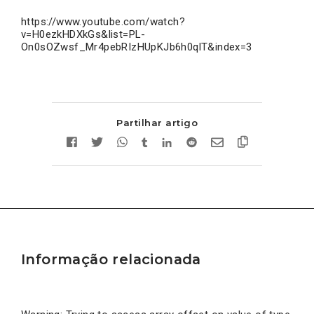
https://www.youtube.com/watch?
v=H0ezkHDXkGs&list=PL-
On0sOZwsf_Mr4pebRIzHUpKJb6h0qlT&index=3
Partilhar artigo
Informação relacionada