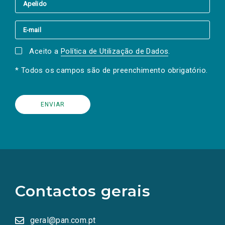
Aceito a
Política de Utilização de Dados
.
* Todos os campos são de preenchimento obrigatório.
(Os
links
para
as
Contactos gerais
redes
sociais
abrem
numa
geral@pan.com.pt