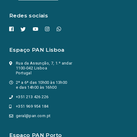
nova
aba.)
Redes sociais
Espaço PAN Lisboa
Rua da Assunção, 7, 1.º andar
1100-042 Lisboa
Portugal
2ª a 6ª das 10h00 às 13h00
e das 14h00 às 16h00
+351 213 426 226
+351 969 954 184
geral@pan.com.pt
Espaço PAN Porto