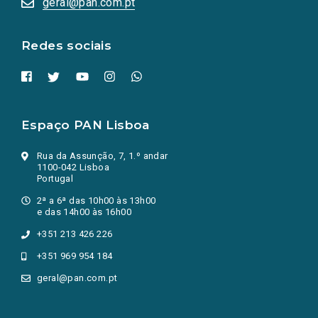
geral@pan.com.pt
nova
aba.)
Redes sociais
Espaço PAN Lisboa
Rua da Assunção, 7, 1.º andar
1100-042 Lisboa
Portugal
2ª a 6ª das 10h00 às 13h00
e das 14h00 às 16h00
+351 213 426 226
+351 969 954 184
geral@pan.com.pt