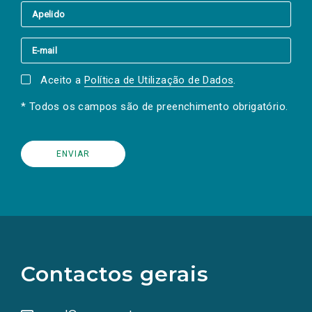
Aceito a
Política de Utilização de Dados
.
* Todos os campos são de preenchimento obrigatório.
(Os
links
para
as
Contactos gerais
redes
sociais
abrem
numa