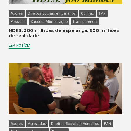
Açores
Direitos Sociais e Humanos
Opinião
PAN
Pessoas
Saúde e Alimentação
Transparência
HDES: 300 milhões de esperança, 600 milhões
de realidade
LER NOTÍCIA
Açores
Aprovadas
Direitos Sociais e Humanos
PAN