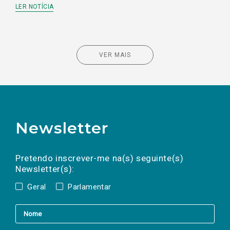
LER NOTÍCIA
VER MAIS
Newsletter
Preencha os campos abaixo para subscrever
Nome
Apelido
E-
mail
a(s) newsletter(s).
Pretendo inscrever-me na(s) seguinte(s)
Newsletter(s):
Geral
Parlamentar