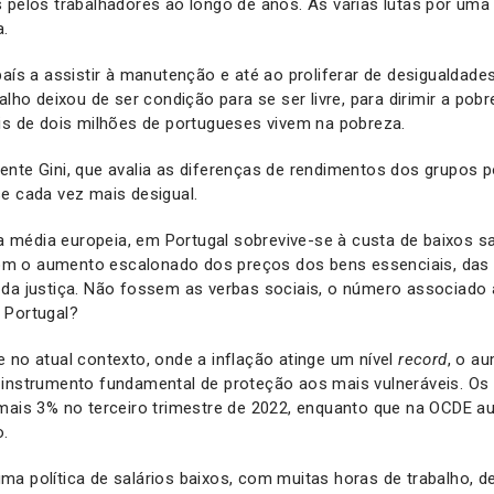
 pelos trabalhadores ao longo de anos. As várias lutas por um
a.
país a assistir à manutenção e até ao proliferar de desigualdad
alho deixou de ser condição para se ser livre, para dirimir a pob
ais de dois milhões de portugueses vivem na pobreza.
nte Gini, que avalia as diferenças de rendimentos dos grupos p
se cada vez mais desigual.
média europeia, em Portugal sobrevive-se à custa de baixos sal
 o aumento escalonado dos preços dos bens essenciais, das 
da justiça. Não fossem as verbas sociais, o número associado 
 Portugal?
 no atual contexto, onde a inflação atinge um nível
record
, o a
 instrumento fundamental de proteção aos mais vulneráveis. Os
 mais 3% no terceiro trimestre de 2022, enquanto que na OCDE 
o.
a política de salários baixos, com muitas horas de trabalho, d