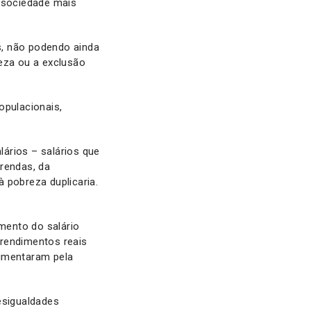
a sociedade mais
es, não podendo ainda
reza ou a exclusão
opulacionais,
ários – salários que
rendas, da
à pobreza duplicaria.
umento do salário
 rendimentos reais
aumentaram pela
esigualdades