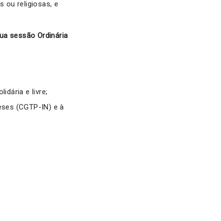
 ou religiosas, e
ua sessão Ordinária
idária e livre;
eses (CGTP-IN) e à