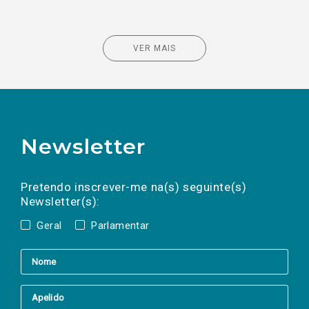
VER MAIS
Newsletter
Preencha os campos abaixo para subscrever
Nome
Apelido
E-
mail
a(s) newsletter(s).
Pretendo inscrever-me na(s) seguinte(s)
Newsletter(s):
Geral
Parlamentar