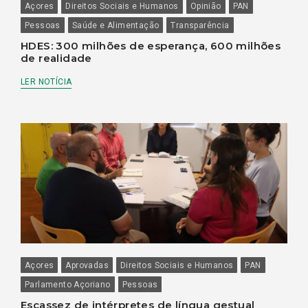
Açores
Direitos Sociais e Humanos
Opinião
PAN
Pessoas
Saúde e Alimentação
Transparência
HDES: 300 milhões de esperança, 600 milhões
de realidade
LER NOTÍCIA
Açores
Aprovadas
Direitos Sociais e Humanos
PAN
Parlamento Açoriano
Pessoas
Escassez de intérpretes de língua gestual