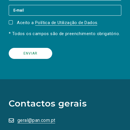
Aceito a
Política de Utilização de Dados
.
* Todos os campos são de preenchimento obrigatório.
(Os
links
para
as
Contactos gerais
redes
sociais
abrem
numa
geral@pan.com.pt
nova
aba.)