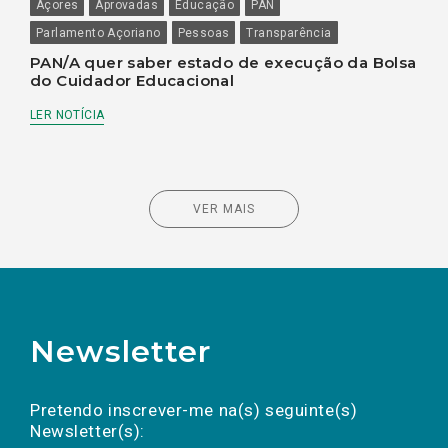
Açores
Aprovadas
Educação
PAN
Parlamento Açoriano
Pessoas
Transparência
PAN/A quer saber estado de execução da Bolsa
do Cuidador Educacional
LER NOTÍCIA
VER MAIS
Newsletter
Preencha os campos abaixo para subscrever
Nome
Apelido
E-
mail
a(s) newsletter(s).
Pretendo inscrever-me na(s) seguinte(s)
Newsletter(s):