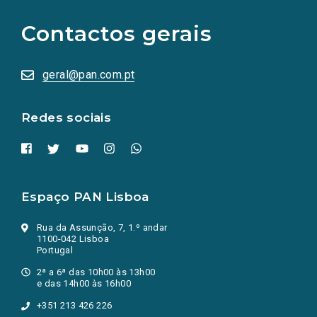
para
as
Contactos gerais
redes
sociais
abrem
numa
geral@pan.com.pt
nova
aba.)
Redes sociais
Espaço PAN Lisboa
Rua da Assunção, 7, 1.º andar
1100-042 Lisboa
Portugal
2ª a 6ª das 10h00 às 13h00
e das 14h00 às 16h00
+351 213 426 226