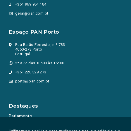
+351 969 954 184
geral@pan.com.pt
Espaço PAN Porto
Rua Barão Forrester, n.º 783
4050-273 Porto
Portugal
2ª a 6ª das 10h00 às 16h00
+351 228 329 273
porto@pan.com.pt
Destaques
Parlamento
Ação Política