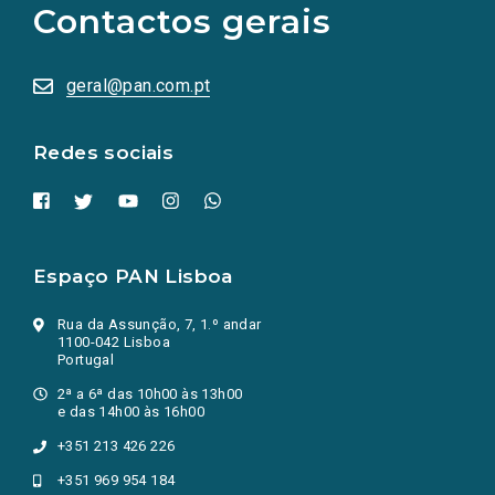
Contactos gerais
redes
sociais
abrem
numa
geral@pan.com.pt
nova
aba.)
Redes sociais
Espaço PAN Lisboa
Rua da Assunção, 7, 1.º andar
1100-042 Lisboa
Portugal
2ª a 6ª das 10h00 às 13h00
e das 14h00 às 16h00
+351 213 426 226
+351 969 954 184