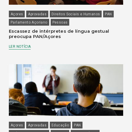
Açores
Aprovadas
Direitos Sociais e Humanos
PAN
Parlamento Açoriano
Pessoas
Escassez de intérpretes de língua gestual
preocupa PAN/Açores
LER NOTÍCIA
Açores
Aprovadas
Educação
PAN