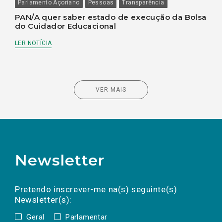
Parlamento Açoriano
Pessoas
Transparência
PAN/A quer saber estado de execução da Bolsa
do Cuidador Educacional
LER NOTÍCIA
VER MAIS
Newsletter
Preencha os campos abaixo para subscrever
Nome
Apelido
E-
mail
a(s) newsletter(s).
Pretendo inscrever-me na(s) seguinte(s)
Newsletter(s):
Geral
Parlamentar