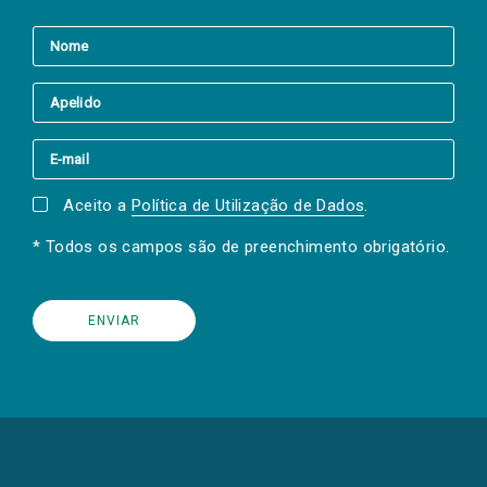
Aceito a
Política de Utilização de Dados
.
* Todos os campos são de preenchimento obrigatório.
(Os
links
para
as