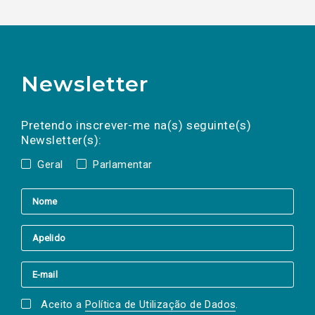
Newsletter
Preencha os campos abaixo para subscrever
Nome
Apelido
E-
mail
a(s) newsletter(s).
Pretendo inscrever-me na(s) seguinte(s)
Newsletter(s):
Geral
Parlamentar
Aceito a
Política de Utilização de Dados
.