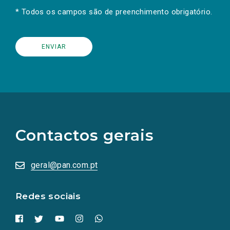
* Todos os campos são de preenchimento obrigatório.
(Os
links
para
as
Contactos gerais
redes
sociais
abrem
numa
geral@pan.com.pt
nova
aba.)
Redes sociais