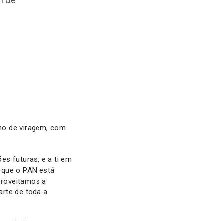
m de
no de viragem, com
s futuras, e a ti em
e que o PAN está
proveitamos a
arte de toda a