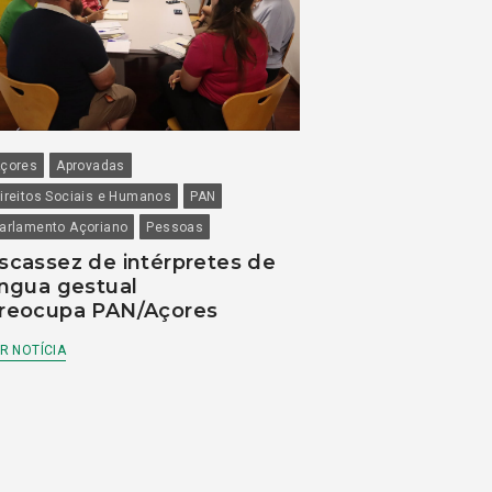
çores
Aprovadas
ireitos Sociais e Humanos
PAN
arlamento Açoriano
Pessoas
scassez de intérpretes de
íngua gestual
reocupa PAN/Açores
R NOTÍCIA