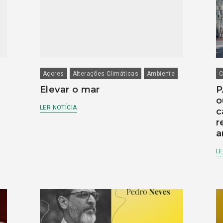
Açores
Alterações Climáticas
Ambiente
C
Elevar o mar
P
o
LER NOTÍCIA
c
r
a
LE