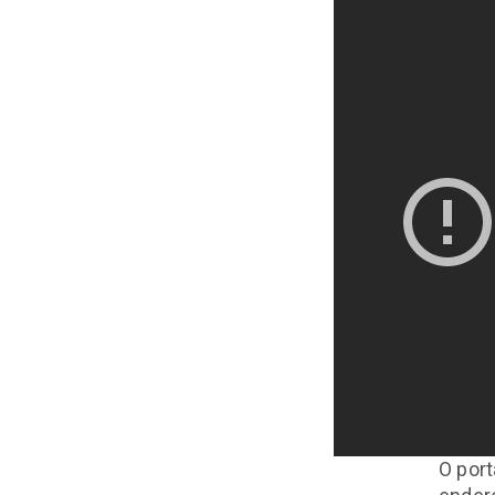
de
Ano
Novo
PAN
O port