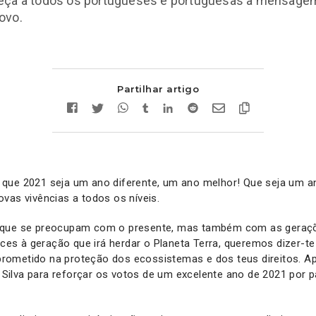
eça a todos os portugueses e portuguesas a mensage
ovo.
Partilhar artigo
que 2021 seja um ano diferente, um ano melhor! Que seja um a
vas vivências a todos os níveis.
que se preocupam com o presente, mas também com as geraçõe
ences à geração que irá herdar o Planeta Terra, queremos dizer-t
ometido na proteção dos ecossistemas e dos teus direitos. A
ilva para reforçar os votos de um excelente ano de 2021 por p