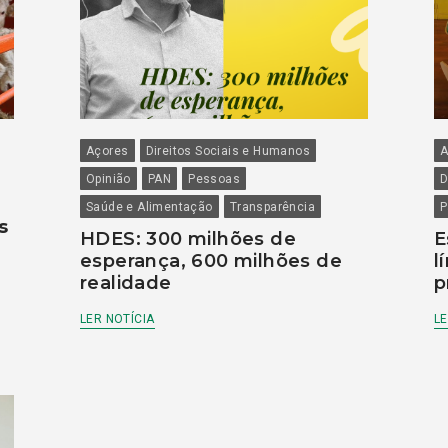
Açores
Direitos Sociais e Humanos
A
Opinião
PAN
Pessoas
D
Saúde e Alimentação
Transparência
P
s
HDES: 300 milhões de
E
esperança, 600 milhões de
l
realidade
p
LER NOTÍCIA
LE