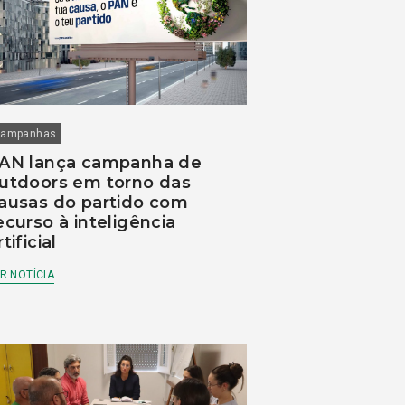
ampanhas
AN lança campanha de
utdoors em torno das
ausas do partido com
ecurso à inteligência
rtificial
R NOTÍCIA