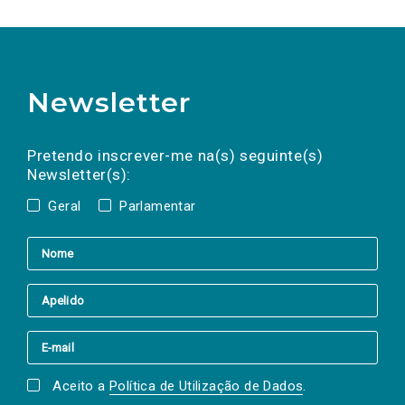
Newsletter
Preencha os campos abaixo para subscrever
Nome
Apelido
E-
mail
a(s) newsletter(s).
Pretendo inscrever-me na(s) seguinte(s)
Newsletter(s):
Geral
Parlamentar
Aceito a
Política de Utilização de Dados
.