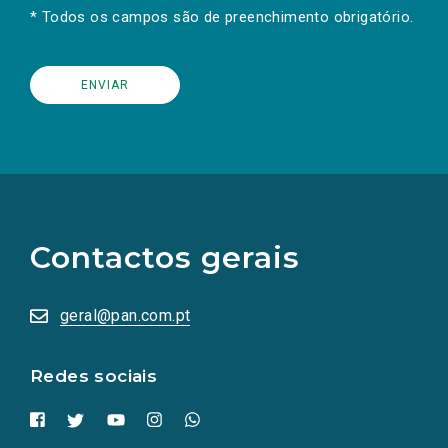
* Todos os campos são de preenchimento obrigatório.
(Os
links
para
as
Contactos gerais
redes
sociais
abrem
numa
geral@pan.com.pt
nova
aba.)
Redes sociais