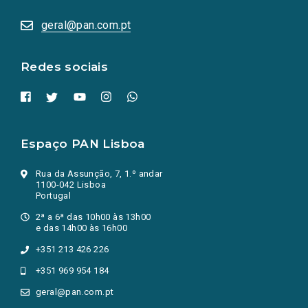
abrem
numa
geral@pan.com.pt
nova
aba.)
Redes sociais
Espaço PAN Lisboa
Rua da Assunção, 7, 1.º andar
1100-042 Lisboa
Portugal
2ª a 6ª das 10h00 às 13h00
e das 14h00 às 16h00
+351 213 426 226
+351 969 954 184
geral@pan.com.pt