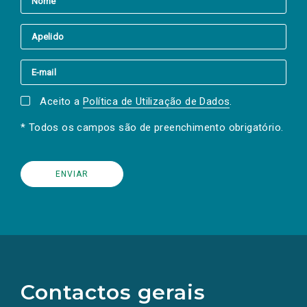
Aceito a
Política de Utilização de Dados
.
* Todos os campos são de preenchimento obrigatório.
(Os
links
para
as
Contactos gerais
redes
sociais