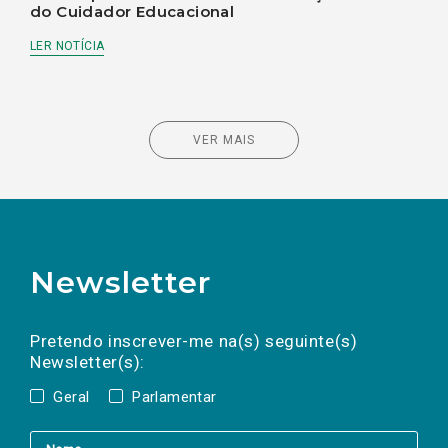
do Cuidador Educacional
LER NOTÍCIA
VER MAIS
Newsletter
Preencha os campos abaixo para subscrever
Nome
Apelido
E-
mail
a(s) newsletter(s).
Pretendo inscrever-me na(s) seguinte(s)
Newsletter(s):
Geral
Parlamentar