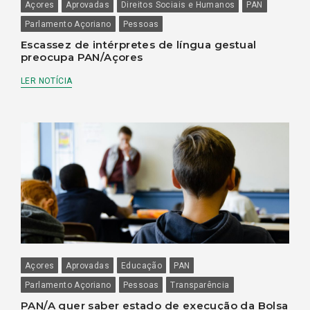
Açores
Aprovadas
Direitos Sociais e Humanos
PAN
Parlamento Açoriano
Pessoas
Escassez de intérpretes de língua gestual
preocupa PAN/Açores
LER NOTÍCIA
Açores
Aprovadas
Educação
PAN
Parlamento Açoriano
Pessoas
Transparência
PAN/A quer saber estado de execução da Bolsa