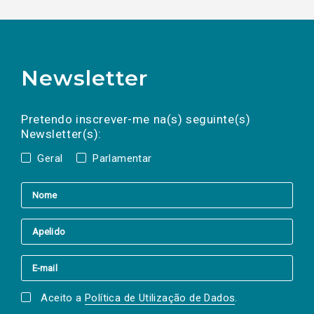
Newsletter
Preencha os campos abaixo para subscrever
Nome
Apelido
E-
mail
a(s) newsletter(s).
Pretendo inscrever-me na(s) seguinte(s)
Newsletter(s):
Geral
Parlamentar
Aceito a
Política de Utilização de Dados
.