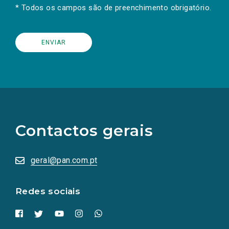
* Todos os campos são de preenchimento obrigatório.
(Os
links
para
as
Contactos gerais
redes
sociais
abrem
numa
geral@pan.com.pt
nova
aba.)
Redes sociais