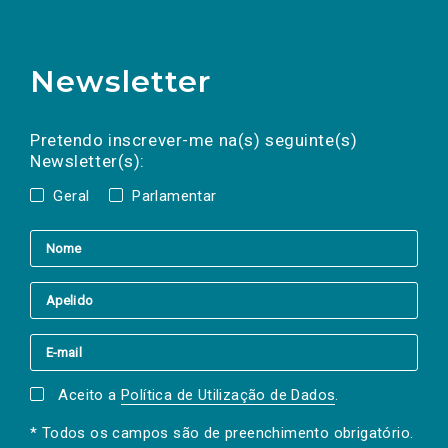
Newsletter
Preencha os campos abaixo para subscrever
Nome
Apelido
E-
mail
a(s) newsletter(s).
Pretendo inscrever-me na(s) seguinte(s)
Newsletter(s):
Geral
Parlamentar
Aceito a
Política de Utilização de Dados
.
* Todos os campos são de preenchimento obrigatório.