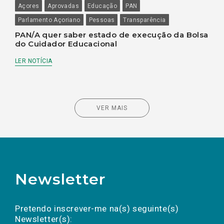
Açores
Aprovadas
Educação
PAN
Parlamento Açoriano
Pessoas
Transparência
PAN/A quer saber estado de execução da Bolsa
do Cuidador Educacional
LER NOTÍCIA
VER MAIS
Newsletter
Preencha os campos abaixo para subscrever
Nome
Apelido
E-
mail
a(s) newsletter(s).
Pretendo inscrever-me na(s) seguinte(s)
Newsletter(s):