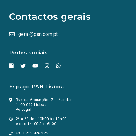
para
as
Contactos gerais
redes
sociais
abrem
numa
geral@pan.com.pt
nova
aba.)
Redes sociais
Espaço PAN Lisboa
Rua da Assunção, 7, 1.º andar
1100-042 Lisboa
Portugal
2ª a 6ª das 10h00 às 13h00
e das 14h00 às 16h00
+351 213 426 226