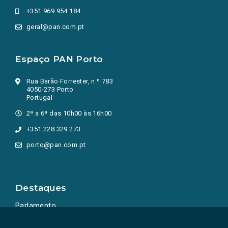
+351 969 954 184
geral@pan.com.pt
Espaço PAN Porto
Rua Barão Forrester, n.º 783
4050-273 Porto
Portugal
2ª a 6ª das 10h00 às 16h00
+351 228 329 273
porto@pan.com.pt
Destaques
Parlamento
Ação Política