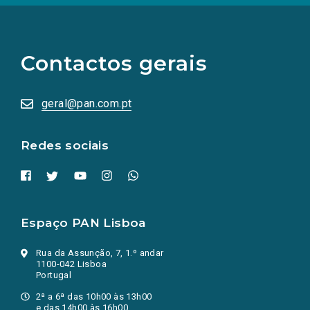
(Os
links
para
as
Contactos gerais
redes
sociais
abrem
numa
geral@pan.com.pt
nova
aba.)
Redes sociais
Espaço PAN Lisboa
Rua da Assunção, 7, 1.º andar
1100-042 Lisboa
Portugal
2ª a 6ª das 10h00 às 13h00
e das 14h00 às 16h00