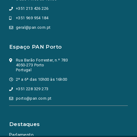
+351 213 426 226
+351 969 954 184
geral@pan.com.pt
Espaço PAN Porto
Rua Barão Forrester, n.º 783
4050-273 Porto
Portugal
2ª a 6ª das 10h00 às 16h00
+351 228 329 273
porto@pan.com.pt
Destaques
Parlamento