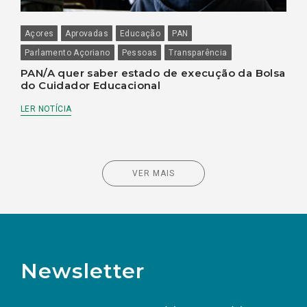
Açores
Aprovadas
Educação
PAN
Parlamento Açoriano
Pessoas
Transparência
PAN/A quer saber estado de execução da Bolsa
do Cuidador Educacional
LER NOTÍCIA
VER MAIS
Newsletter
Preencha os campos abaixo para subscrever
Nome
Apelido
E-
mail