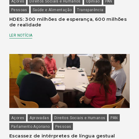
Açores
Direitos Sociais e Humanos
Opinião
PAN
Pessoas
Saúde e Alimentação
Transparência
HDES: 300 milhões de esperança, 600 milhões
de realidade
LER NOTÍCIA
Açores
Aprovadas
Direitos Sociais e Humanos
PAN
Parlamento Açoriano
Pessoas
Escassez de intérpretes de língua gestual