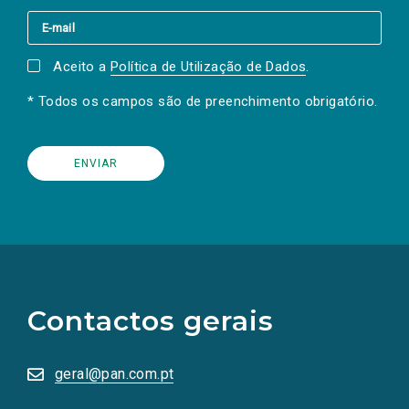
Aceito a
Política de Utilização de Dados
.
* Todos os campos são de preenchimento obrigatório.
(Os
links
para
as
Contactos gerais
redes
sociais
abrem
numa
geral@pan.com.pt
nova
aba.)