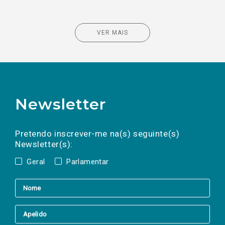
VER MAIS
Newsletter
Preencha os campos abaixo para subscrever
Nome
Apelido
E-
mail
a(s) newsletter(s).
Pretendo inscrever-me na(s) seguinte(s)
Newsletter(s):
Geral
Parlamentar