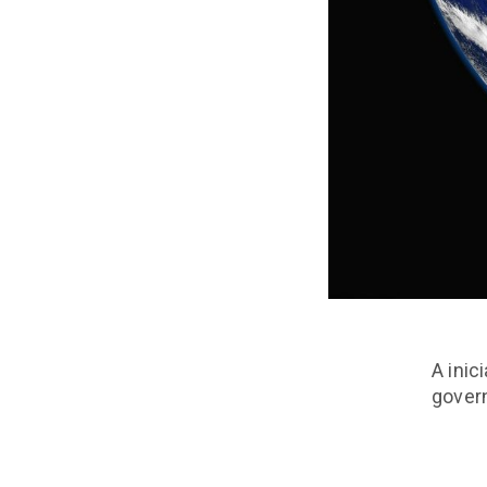
A inic
govern