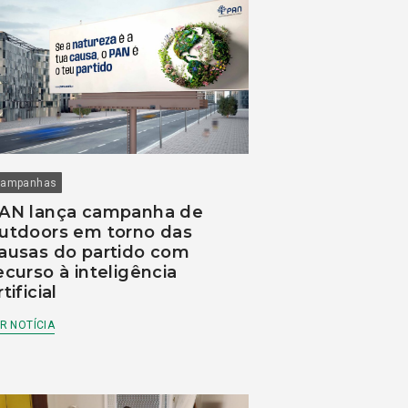
ampanhas
AN lança campanha de
utdoors em torno das
ausas do partido com
ecurso à inteligência
rtificial
R NOTÍCIA