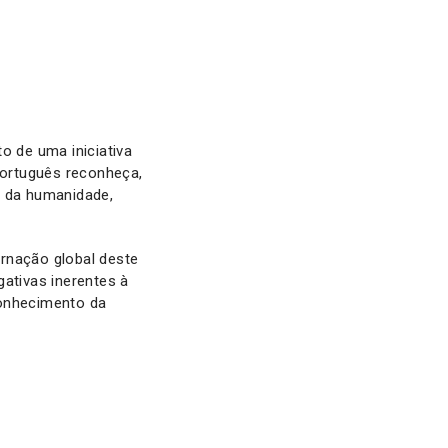
 de uma iniciativa
ortuguês reconheça,
m da humanidade,
rnação global deste
gativas inerentes à
onhecimento da