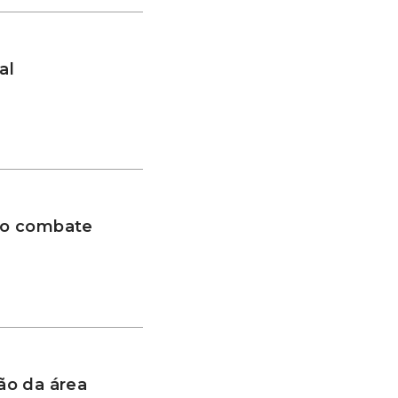
al
 no combate
ão da área