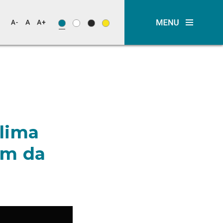
lima
um da