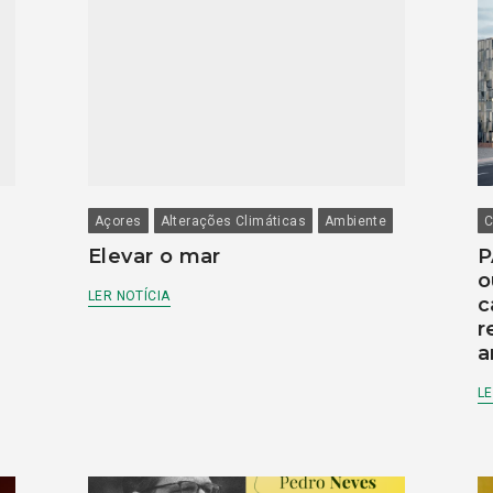
Açores
Alterações Climáticas
Ambiente
C
Elevar o mar
P
o
LER NOTÍCIA
c
r
a
LE