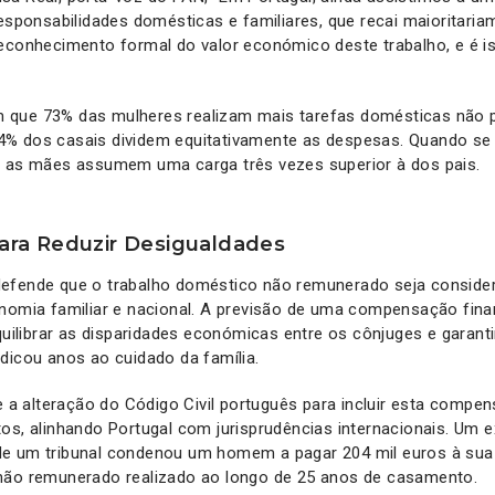
responsabilidades domésticas e familiares, que recai maioritari
reconhecimento formal do valor económico deste trabalho, e é 
que 73% das mulheres realizam mais tarefas domésticas não 
% dos casais dividem equitativamente as despesas. Quando se 
, as mães assumem uma carga três vezes superior à dos pais.
ra Reduzir Desigualdades
efende que o trabalho doméstico não remunerado seja conside
onomia familiar e nacional. A previsão de uma compensação fin
equilibrar as disparidades económicas entre os cônjuges e garant
dicou anos ao cuidado da família.
õe a alteração do Código Civil português para incluir esta comp
os, alinhando Portugal com jurisprudências internacionais. Um 
e um tribunal condenou um homem a pagar 204 mil euros à sua
não remunerado realizado ao longo de 25 anos de casamento.