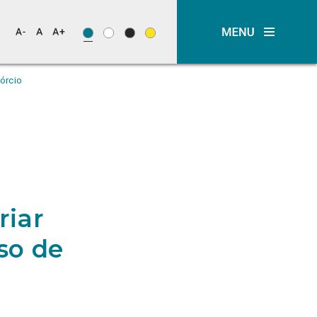
órcio
riar
so de