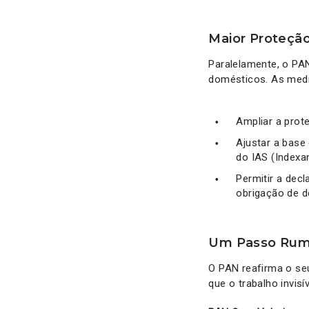
Maior Proteçã
Paralelamente, o PAN
domésticos. As medi
Ampliar a prot
Ajustar a base
do IAS (Indexa
Permitir a dec
obrigação de d
Um Passo Rum
O PAN reafirma o seu
que o trabalho invis