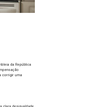
bleia da República
compensação
 corrigir uma
a clara desigualdade