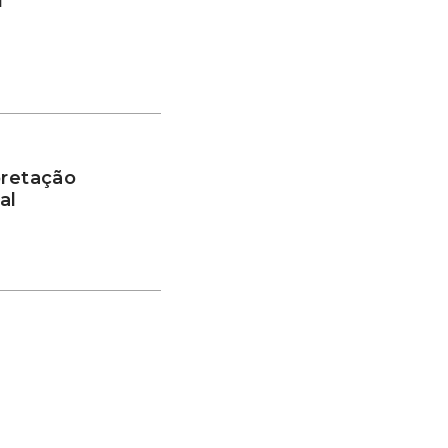
BT
pretação
al