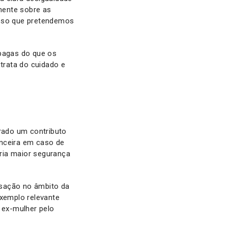
amente sobre as
isso que pretendemos
pagas do que os
trata do cuidado e
rado um contributo
anceira em caso de
iria maior segurança
ensação no âmbito da
exemplo relevante
 ex-mulher pelo