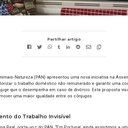
Partilhar artigo
nimais-Natureza (PAN) apresentou uma nova iniciativa na Assem
alorizar o trabalho doméstico não remunerado e garantir uma 
njuge que o desempenha em caso de divórcio. Esta proposta visa
romover uma maior igualdade entre os cônjuges.
to do Trabalho Invisível
sa Real, porta-voz do PAN, “Em Portugal, ainda assistimos a um