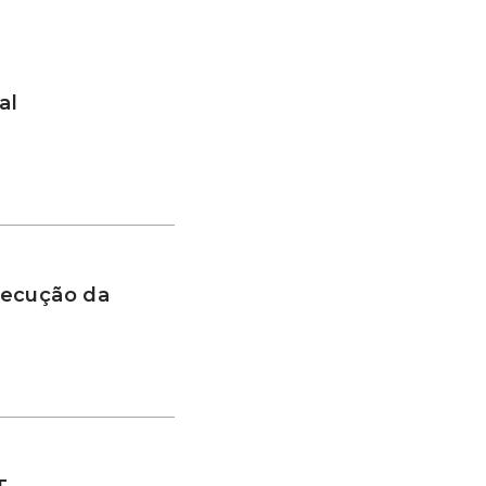
al
xecução da