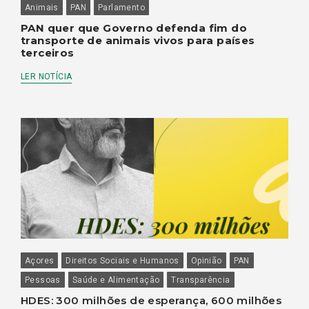
Animais
PAN
Parlamento
PAN quer que Governo defenda fim do
transporte de animais vivos para países
terceiros
LER NOTÍCIA
Açores
Direitos Sociais e Humanos
Opinião
PAN
Pessoas
Saúde e Alimentação
Transparência
HDES: 300 milhões de esperança, 600 milhões