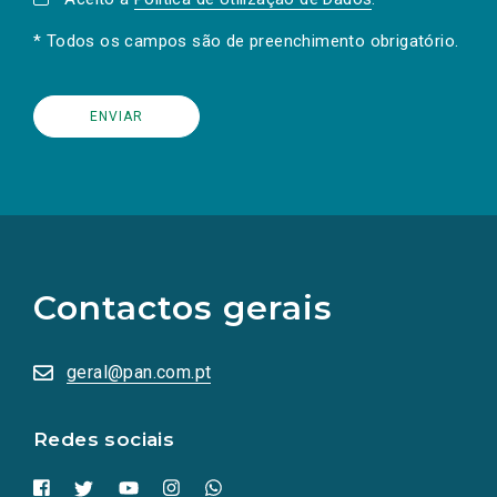
* Todos os campos são de preenchimento obrigatório.
(Os
links
para
as
Contactos gerais
redes
sociais
abrem
numa
geral@pan.com.pt
nova
aba.)
Redes sociais