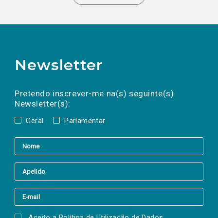
Newsletter
Preencha os campos abaixo para subscrever
Nome
Apelido
E-
mail
a(s) newsletter(s).
Pretendo inscrever-me na(s) seguinte(s)
Newsletter(s):
Geral
Parlamentar
Aceito a
Política de Utilização de Dados
.