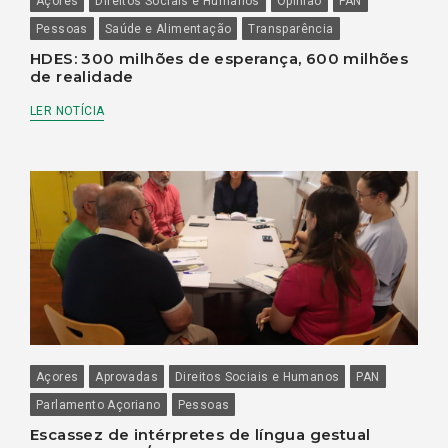
Açores
Direitos Sociais e Humanos
Opinião
PAN
Pessoas
Saúde e Alimentação
Transparência
HDES: 300 milhões de esperança, 600 milhões
de realidade
LER NOTÍCIA
Açores
Aprovadas
Direitos Sociais e Humanos
PAN
Parlamento Açoriano
Pessoas
Escassez de intérpretes de língua gestual