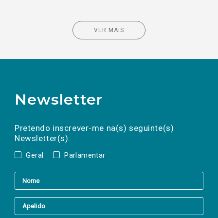
VER MAIS
Newsletter
Preencha os campos abaixo para subscrever
Nome
Apelido
E-
mail
a(s) newsletter(s).
Pretendo inscrever-me na(s) seguinte(s)
Newsletter(s):
Geral
Parlamentar