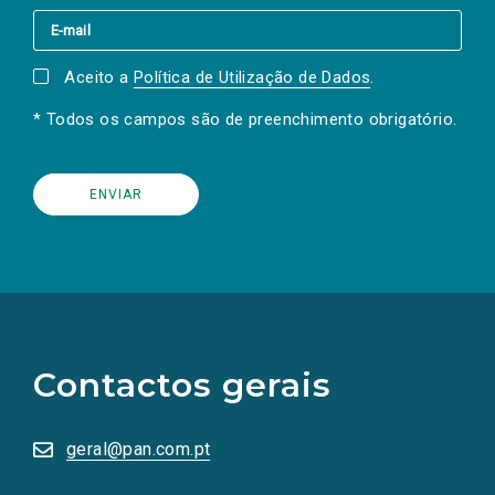
Aceito a
Política de Utilização de Dados
.
* Todos os campos são de preenchimento obrigatório.
(Os
links
para
as
Contactos gerais
redes
sociais
abrem
numa
geral@pan.com.pt
nova
aba.)