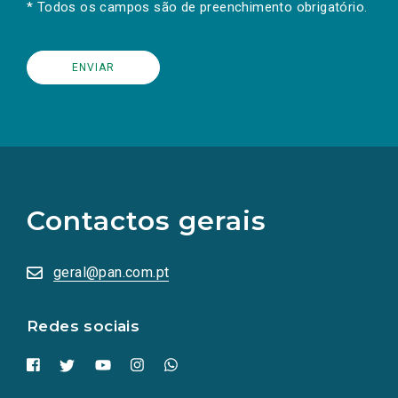
* Todos os campos são de preenchimento obrigatório.
(Os
links
para
as
Contactos gerais
redes
sociais
abrem
numa
geral@pan.com.pt
nova
aba.)
Redes sociais