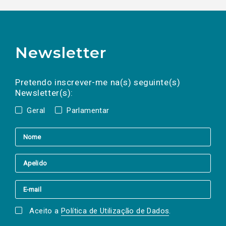
Newsletter
Preencha os campos abaixo para subscrever
Nome
Apelido
E-
mail
a(s) newsletter(s).
Pretendo inscrever-me na(s) seguinte(s)
Newsletter(s):
Geral
Parlamentar
Aceito a
Política de Utilização de Dados
.