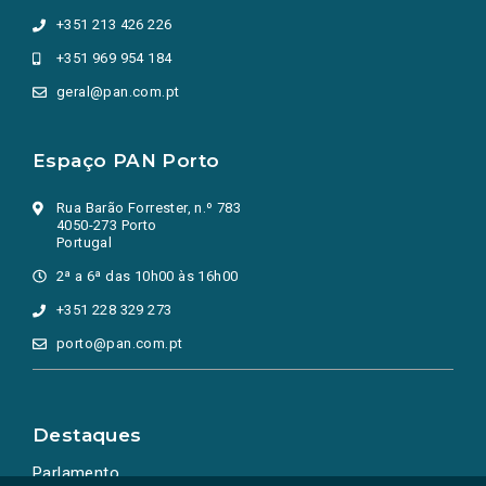
+351 213 426 226
+351 969 954 184
geral@pan.com.pt
Espaço PAN Porto
Rua Barão Forrester, n.º 783
4050-273 Porto
Portugal
2ª a 6ª das 10h00 às 16h00
+351 228 329 273
porto@pan.com.pt
Destaques
Parlamento