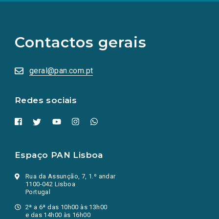
(Os
links
para
as
Contactos gerais
redes
sociais
abrem
numa
geral@pan.com.pt
nova
aba.)
Redes sociais
Espaço PAN Lisboa
Rua da Assunção, 7, 1.º andar
1100-042 Lisboa
Portugal
2ª a 6ª das 10h00 às 13h00
e das 14h00 às 16h00