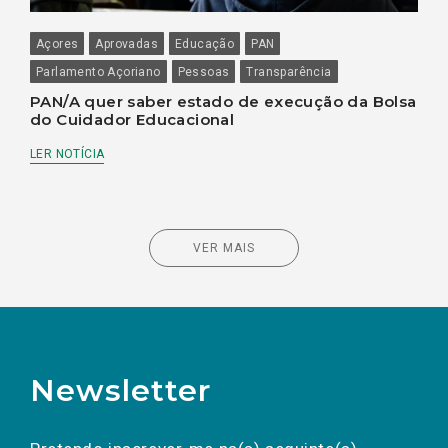
Açores
Aprovadas
Educação
PAN
Parlamento Açoriano
Pessoas
Transparência
PAN/A quer saber estado de execução da Bolsa
do Cuidador Educacional
LER NOTÍCIA
VER MAIS
Newsletter
Preencha os campos abaixo para subscrever
Nome
Apelido
E-
mail
a(s) newsletter(s).