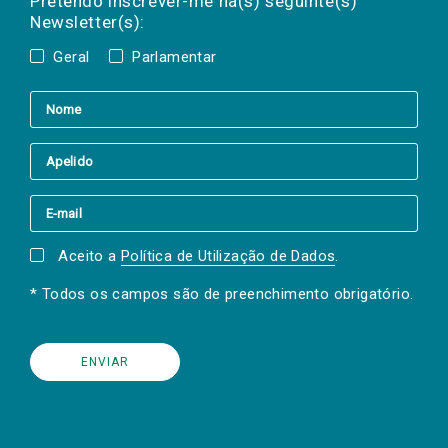
Pretendo inscrever-me na(s) seguinte(s)
Newsletter(s):
Geral
Parlamentar
Aceito a
Política de Utilização de Dados
.
* Todos os campos são de preenchimento obrigatório.