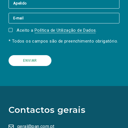
Aceito a
Política de Utilização de Dados
.
* Todos os campos são de preenchimento obrigatório.
(Os
links
para
as
Contactos gerais
redes
sociais
abrem
numa
geral@pan.com.pt