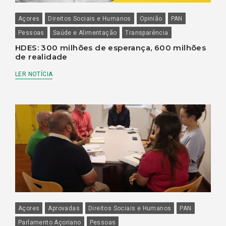
Açores
Direitos Sociais e Humanos
Opinião
PAN
Pessoas
Saúde e Alimentação
Transparência
HDES: 300 milhões de esperança, 600 milhões
de realidade
LER NOTÍCIA
Açores
Aprovadas
Direitos Sociais e Humanos
PAN
Parlamento Açoriano
Pessoas