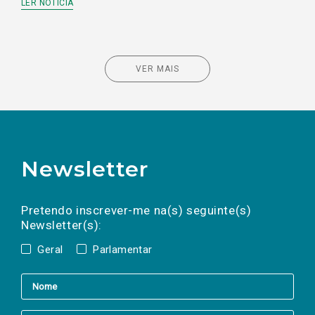
LER NOTÍCIA
VER MAIS
Newsletter
Preencha os campos abaixo para subscrever
Nome
Apelido
E-
mail
a(s) newsletter(s).
Pretendo inscrever-me na(s) seguinte(s)
Newsletter(s):
Geral
Parlamentar