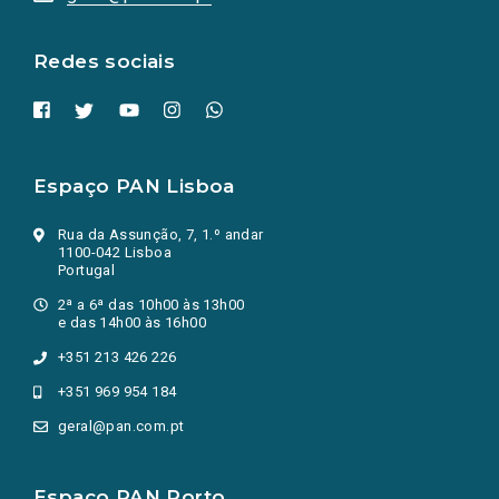
nova
aba.)
Redes sociais
Espaço PAN Lisboa
Rua da Assunção, 7, 1.º andar
1100-042 Lisboa
Portugal
2ª a 6ª das 10h00 às 13h00
e das 14h00 às 16h00
+351 213 426 226
+351 969 954 184
geral@pan.com.pt
Espaço PAN Porto