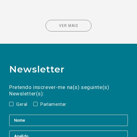
VER MAIS
Newsletter
Preencha os campos abaixo para subscrever
Nome
Apelido
E-
mail
a(s) newsletter(s).
Pretendo inscrever-me na(s) seguinte(s)
Newsletter(s):
Geral
Parlamentar