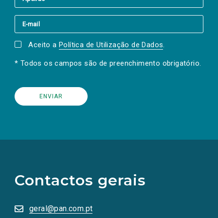
Aceito a
Política de Utilização de Dados
.
* Todos os campos são de preenchimento obrigatório.
(Os
links
para
as
Contactos gerais
redes
sociais
abrem
numa
geral@pan.com.pt
nova