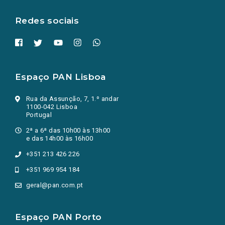
aba.)
Redes sociais
Espaço PAN Lisboa
Rua da Assunção, 7, 1.º andar
1100-042 Lisboa
Portugal
2ª a 6ª das 10h00 às 13h00
e das 14h00 às 16h00
+351 213 426 226
+351 969 954 184
geral@pan.com.pt
Espaço PAN Porto