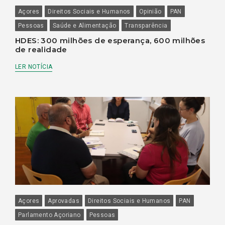
Açores
Direitos Sociais e Humanos
Opinião
PAN
Pessoas
Saúde e Alimentação
Transparência
HDES: 300 milhões de esperança, 600 milhões
de realidade
LER NOTÍCIA
Açores
Aprovadas
Direitos Sociais e Humanos
PAN
Parlamento Açoriano
Pessoas