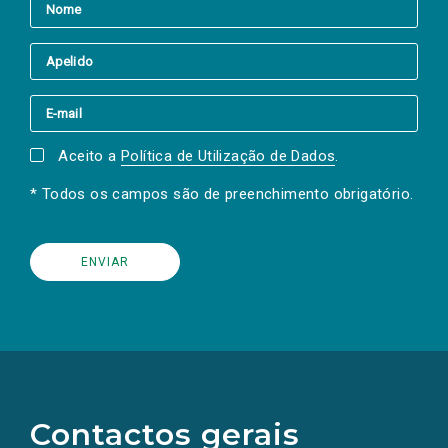
Aceito a
Política de Utilização de Dados
.
* Todos os campos são de preenchimento obrigatório.
(Os
links
para
as
Contactos gerais
redes