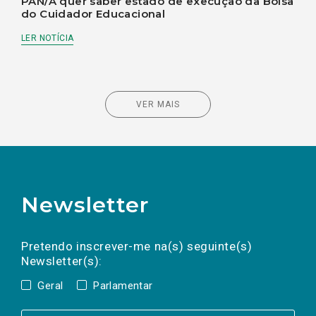
PAN/A quer saber estado de execução da Bolsa
do Cuidador Educacional
LER NOTÍCIA
VER MAIS
Newsletter
Preencha os campos abaixo para subscrever
Nome
Apelido
E-
mail
a(s) newsletter(s).
Pretendo inscrever-me na(s) seguinte(s)
Newsletter(s):
Geral
Parlamentar