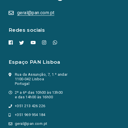
sociais
abrem
numa
geral@pan.com.pt
nova
aba.)
Redes sociais
Espaço PAN Lisboa
Rua da Assunção, 7, 1.º andar
1100-042 Lisboa
Portugal
2ª a 6ª das 10h00 às 13h00
e das 14h00 às 16h00
+351 213 426 226
+351 969 954 184
geral@pan.com.pt