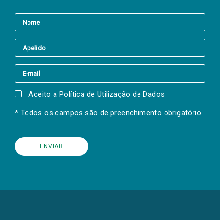
Aceito a
Política de Utilização de Dados
.
* Todos os campos são de preenchimento obrigatório.
(Os
links
para