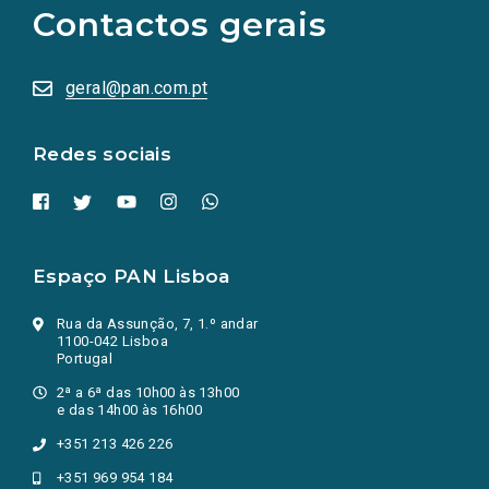
as
Contactos gerais
redes
sociais
abrem
numa
geral@pan.com.pt
nova
aba.)
Redes sociais
Espaço PAN Lisboa
Rua da Assunção, 7, 1.º andar
1100-042 Lisboa
Portugal
2ª a 6ª das 10h00 às 13h00
e das 14h00 às 16h00
+351 213 426 226
+351 969 954 184