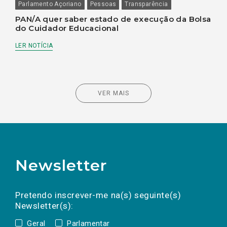
Parlamento Açoriano
Pessoas
Transparência
PAN/A quer saber estado de execução da Bolsa
do Cuidador Educacional
LER NOTÍCIA
VER MAIS
Newsletter
Preencha os campos abaixo para subscrever
Nome
Apelido
E-
mail
a(s) newsletter(s).
Pretendo inscrever-me na(s) seguinte(s)
Newsletter(s):
Geral
Parlamentar