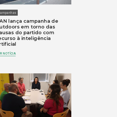
ampanhas
AN lança campanha de
utdoors em torno das
ausas do partido com
ecurso à inteligência
rtificial
R NOTÍCIA