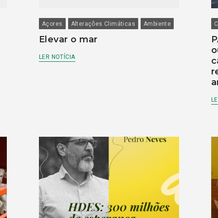
Açores
Alterações Climáticas
Ambiente
C
Elevar o mar
P
o
LER NOTÍCIA
c
r
a
LE