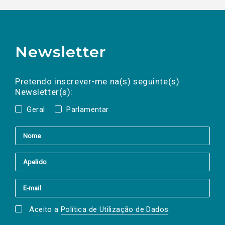
Newsletter
Preencha os campos abaixo para subscrever
Nome
Apelido
E-
mail
a(s) newsletter(s).
Pretendo inscrever-me na(s) seguinte(s)
Newsletter(s):
Geral
Parlamentar
Aceito a
Política de Utilização de Dados
.