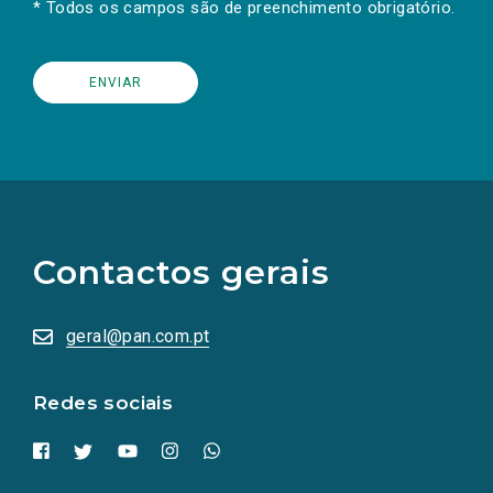
* Todos os campos são de preenchimento obrigatório.
(Os
links
para
as
Contactos gerais
redes
sociais
abrem
numa
geral@pan.com.pt
nova
aba.)
Redes sociais