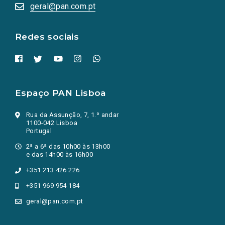
numa
geral@pan.com.pt
nova
aba.)
Redes sociais
Espaço PAN Lisboa
Rua da Assunção, 7, 1.º andar
1100-042 Lisboa
Portugal
2ª a 6ª das 10h00 às 13h00
e das 14h00 às 16h00
+351 213 426 226
+351 969 954 184
geral@pan.com.pt