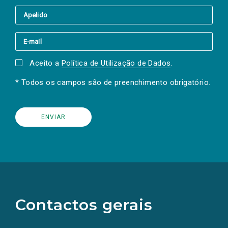
Aceito a
Política de Utilização de Dados
.
* Todos os campos são de preenchimento obrigatório.
(Os
links
para
as
Contactos gerais
redes
sociais
abrem