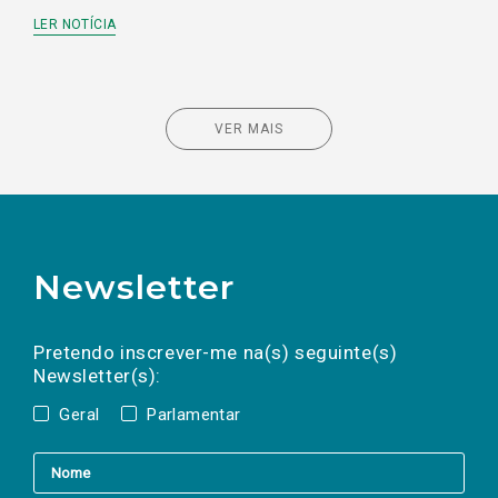
LER NOTÍCIA
VER MAIS
Newsletter
Preencha os campos abaixo para subscrever
Nome
Apelido
E-
mail
a(s) newsletter(s).
Pretendo inscrever-me na(s) seguinte(s)
Newsletter(s):
Geral
Parlamentar