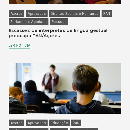
Açores
Aprovadas
Direitos Sociais e Humanos
PAN
Parlamento Açoriano
Pessoas
Escassez de intérpretes de língua gestual
preocupa PAN/Açores
LER NOTÍCIA
Açores
Aprovadas
Educação
PAN