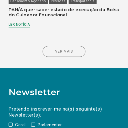
Parlamento Açoriano
Pessoas
Transparência
PAN/A quer saber estado de execução da Bolsa
do Cuidador Educacional
LER NOTÍCIA
VER MAIS
Newsletter
Preencha os campos abaixo para subscrever
Nome
Apelido
E-
mail
a(s) newsletter(s).
Pretendo inscrever-me na(s) seguinte(s)
Newsletter(s):
Geral
Parlamentar