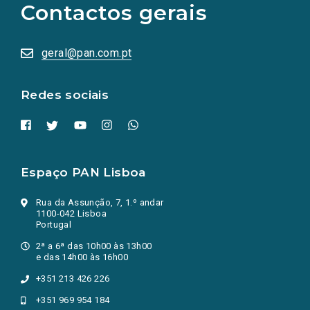
Contactos gerais
redes
sociais
abrem
numa
geral@pan.com.pt
nova
aba.)
Redes sociais
Espaço PAN Lisboa
Rua da Assunção, 7, 1.º andar
1100-042 Lisboa
Portugal
2ª a 6ª das 10h00 às 13h00
e das 14h00 às 16h00
+351 213 426 226
+351 969 954 184