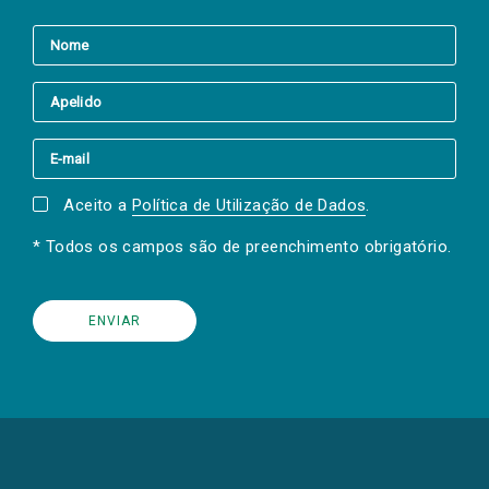
Aceito a
Política de Utilização de Dados
.
* Todos os campos são de preenchimento obrigatório.
(Os
links
para
as