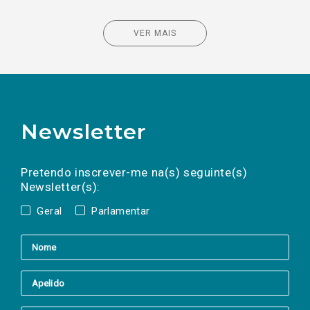
VER MAIS
Newsletter
Preencha os campos abaixo para subscrever
Nome
Apelido
E-
mail
a(s) newsletter(s).
Pretendo inscrever-me na(s) seguinte(s)
Newsletter(s):
Geral
Parlamentar