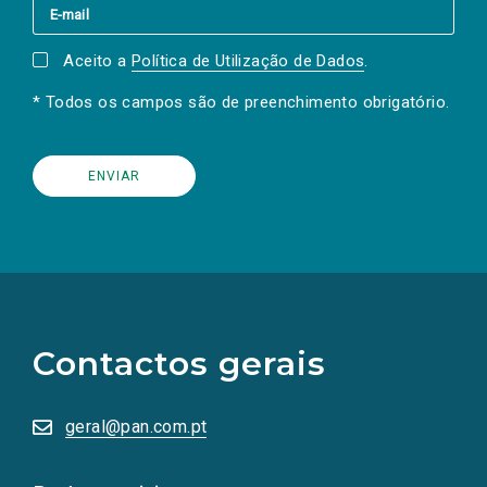
Aceito a
Política de Utilização de Dados
.
* Todos os campos são de preenchimento obrigatório.
(Os
links
para
as
Contactos gerais
redes
sociais
abrem
numa
geral@pan.com.pt
nova
aba.)