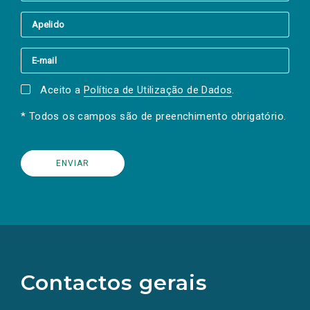
Aceito a
Política de Utilização de Dados
.
* Todos os campos são de preenchimento obrigatório.
(Os
links
para
as
Contactos gerais
redes
sociais
abrem