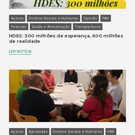
Açores
Direitos Sociais e Humanos
Opinião
PAN
Pessoas
Saúde e Alimentação
Transparência
HDES: 300 milhões de esperança, 600 milhões
de realidade
LER NOTÍCIA
Açores
Aprovadas
Direitos Sociais e Humanos
PAN