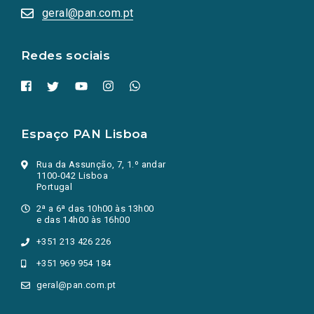
numa
geral@pan.com.pt
nova
aba.)
Redes sociais
Espaço PAN Lisboa
Rua da Assunção, 7, 1.º andar
1100-042 Lisboa
Portugal
2ª a 6ª das 10h00 às 13h00
e das 14h00 às 16h00
+351 213 426 226
+351 969 954 184
geral@pan.com.pt