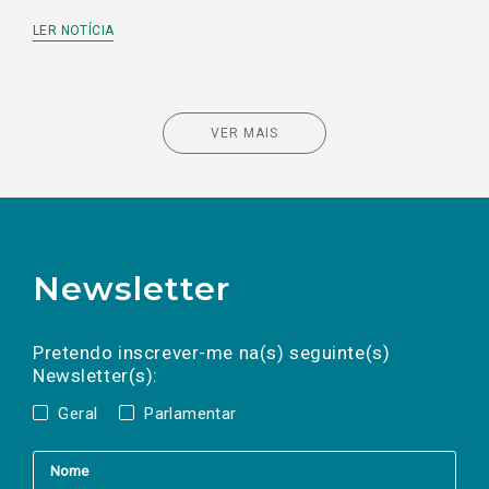
LER NOTÍCIA
VER MAIS
Newsletter
Preencha os campos abaixo para subscrever
Nome
Apelido
E-
mail
a(s) newsletter(s).
Pretendo inscrever-me na(s) seguinte(s)
Newsletter(s):
Geral
Parlamentar