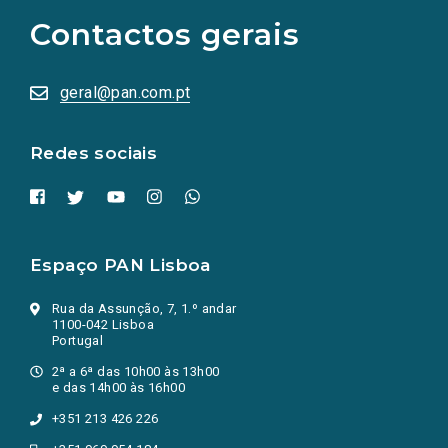
as
Contactos gerais
redes
sociais
abrem
numa
geral@pan.com.pt
nova
aba.)
Redes sociais
Espaço PAN Lisboa
Rua da Assunção, 7, 1.º andar
1100-042 Lisboa
Portugal
2ª a 6ª das 10h00 às 13h00
e das 14h00 às 16h00
+351 213 426 226