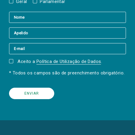
Geral
Parlamentar
Aceito a
Política de Utilização de Dados
.
* Todos os campos são de preenchimento obrigatório.
(Os
links
para