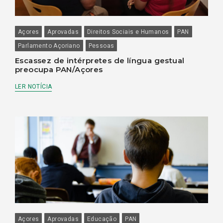
Açores
Aprovadas
Direitos Sociais e Humanos
PAN
Parlamento Açoriano
Pessoas
Escassez de intérpretes de língua gestual
preocupa PAN/Açores
LER NOTÍCIA
Açores
Aprovadas
Educação
PAN