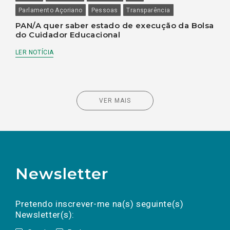
Parlamento Açoriano
Pessoas
Transparência
PAN/A quer saber estado de execução da Bolsa
do Cuidador Educacional
LER NOTÍCIA
VER MAIS
Newsletter
Preencha os campos abaixo para subscrever
Nome
Apelido
E-
mail
a(s) newsletter(s).
Pretendo inscrever-me na(s) seguinte(s)
Newsletter(s):